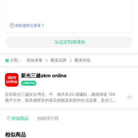
價格趨勢怎麼看？
設定到價通知
分類：
美妝保養
醫美品牌
醫美卸妝
新光三越skm online
目前新光三越在台灣北、中、南共有20 個據點，總面積達 120
萬平方米，因具備豐富的展店經驗及創新的生活提案，新光三越
所到之處皆以獨具特色的各項服務吸引人潮聚集，每年吸引超過
一億人次的顧客造訪。未來，新光三越仍將秉持真心誠意的經營
理念不斷向前邁進，並善盡企業社會責任，為人們帶來更愉悅美
相似商品
熱銷排行榜
好的生活體驗。 若透過商家App下單，不符合導購資格。
相似商品