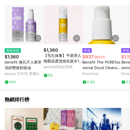
$1,360
限時加碼
降價
降價
【毛孔保養】平易淨人
$1,560
$937
$1,1
(降$19)
煥顏晶透泡泡化妝水13
benefit 無孔不入果萃
Benefit The POREfes
Bene
3ml- Benefit貝玲妃
benefit貝玲妃官網
洗卸雙效卸妝油
sional Good Cleanup
sion
- Pore Purifying Foa
- Po
beauty STAGE 美麗台
Escentual
Esce
5%
ming Cleanser 147ml
up R
10%
0.5%
0.
ng O
熱銷排行榜