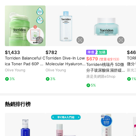
$1,433
$782
$46
Torriden Balanceful C
Torriden Dive-In Low
TOR
$679
(雙重省$153)
ica Toner Pad 60P Do
Molecular Hyaluronic
微分
Torriden桃瑞丹 5D微
uble Pack (60P+60P
Acid Cleansing Water
乳
Olive Young
Olive Young
分子玻尿酸保濕舒緩凝
新光三
Refill)
400ml (RENEWAL)
霜100ml
康是美網購eShop
3%
3%
1
5%
熱銷排行榜