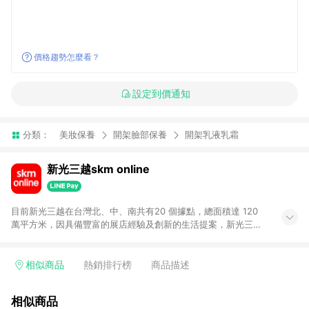
價格趨勢怎麼看？
設定到價通知
分類：
美妝保養
開架臉部保養
開架乳液乳霜
新光三越skm online
目前新光三越在台灣北、中、南共有20 個據點，總面積達 120
萬平方米，因具備豐富的展店經驗及創新的生活提案，新光三越
所到之處皆以獨具特色的各項服務吸引人潮聚集，每年吸引超過
一億人次的顧客造訪。未來，新光三越仍將秉持真心誠意的經營
理念不斷向前邁進，並善盡企業社會責任，為人們帶來更愉悅美
相似商品
熱銷排行榜
商品描述
好的生活體驗。 若透過商家App下單，不符合導購資格。
相似商品