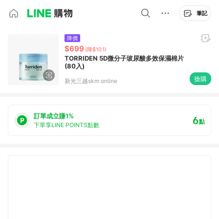
筆記
降價
$699
(降$101)
TORRIDEN 5D微分子玻尿酸多效保濕棉片
(80入)
搶購
新光三越skm online
訂單成立賺1%
6
點
下單享LINE POINTS點數