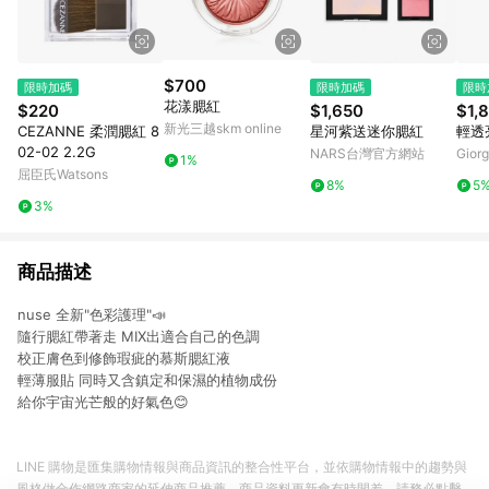
$700
限時加碼
限時加碼
限時
花漾腮紅
$220
$1,650
$1,
新光三越skm online
CEZANNE 柔潤腮紅 8
星河紫送迷你腮紅
輕透
02-02 2.2G
NARS台灣官方網站
Giorg
1%
屈臣氏Watsons
8%
5
3%
商品描述
nuse 全新"色彩護理"📣
隨行腮紅帶著走 MIX出適合自己的色調
校正膚色到修飾瑕疵的慕斯腮紅液
輕薄服貼 同時又含鎮定和保濕的植物成份
給你宇宙光芒般的好氣色😊
LINE 購物是匯集購物情報與商品資訊的整合性平台，並依購物情報中的趨勢與
風格做合作網路商家的延伸商品推薦，商品資料更新會有時間差，請務必點擊