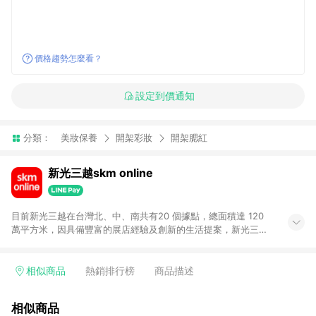
價格趨勢怎麼看？
設定到價通知
分類：
美妝保養
開架彩妝
開架腮紅
新光三越skm online
目前新光三越在台灣北、中、南共有20 個據點，總面積達 120
萬平方米，因具備豐富的展店經驗及創新的生活提案，新光三越
所到之處皆以獨具特色的各項服務吸引人潮聚集，每年吸引超過
一億人次的顧客造訪。未來，新光三越仍將秉持真心誠意的經營
理念不斷向前邁進，並善盡企業社會責任，為人們帶來更愉悅美
相似商品
熱銷排行榜
商品描述
好的生活體驗。 若透過商家App下單，不符合導購資格。
相似商品