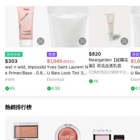
$820
限時加碼
降價
降價
Neargarden【妮爾花
$303
$1,045
$1,
(降$21)
園】荷花晶透乳霜
wet n wild, Impossibl
Yves Saint Laurent N
Yves
亞洲跨境設計購物平台
e Primer/Base，0.84
U Bare Look Tint 30
U Ba
Pinkoi
液量盎司（25 毫升）
ml NU 13
ml N
iHerb
Escentual
Esce
1%
6%
0.5%
0.
熱銷排行榜