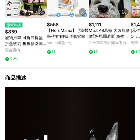
$558
$1,111
$1,
限時加碼
【HeroMama】毛掌醫
Mü.LAB暮癒 客製寵物
[承佳
$859
學-狗狗呼吸道氣管順
雕塑-馬爾濟斯 寵物客
O 
寵物推車 可拆卸提籃
暢保養粉50g/氣管保養
製 寵物訂做 寵物紀念
美毛
Yahoo購物中心
亞洲跨境設計購物平台
萬家
折疊收納 狗狗貓咪適用
料 
Pinkoi
外出籠 拉桿車寵物推車
蝦皮購物
1%
1%
1
犬 
狗推車貓咪推車可折疊
5.2%
寵物推車寵物
商品描述