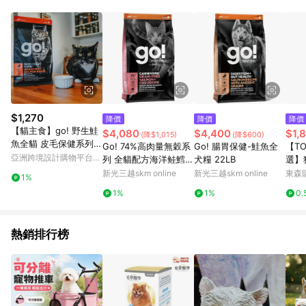
$1,270
降價
降價
降價
【貓主食】go! 野生鮭
$4,080
$4,400
$1,
(降$1,015)
(降$600)
魚全貓 皮毛保健系列
Go! 74%高肉量無穀系
Go! 腸胃保健-鮭魚全
【TO
無穀 貓飼料
亞洲跨境設計購物平台
列 全貓配方海洋鲑鱈 1
犬糧 22LB
選】
Pinkoi
6LB
犬 
新光三越skm online
新光三越skm online
東森購
1%
火雞+
1%
1%
0.
熱銷排行榜