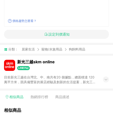
價格趨勢怎麼看？
設定到價通知
分類：
居家生活
寵物/水族用品
狗飼料用品
新光三越skm online
目前新光三越在台灣北、中、南共有20 個據點，總面積達 120
萬平方米，因具備豐富的展店經驗及創新的生活提案，新光三越
所到之處皆以獨具特色的各項服務吸引人潮聚集，每年吸引超過
一億人次的顧客造訪。未來，新光三越仍將秉持真心誠意的經營
理念不斷向前邁進，並善盡企業社會責任，為人們帶來更愉悅美
相似商品
熱銷排行榜
商品描述
好的生活體驗。 若透過商家App下單，不符合導購資格。
相似商品