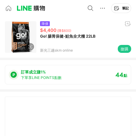
筆記
降價
$4,400
(降$600)
Go! 腸胃保健-鮭魚全犬糧 22LB
搶購
新光三越skm online
訂單成立賺1%
44
點
下單享LINE POINTS點數