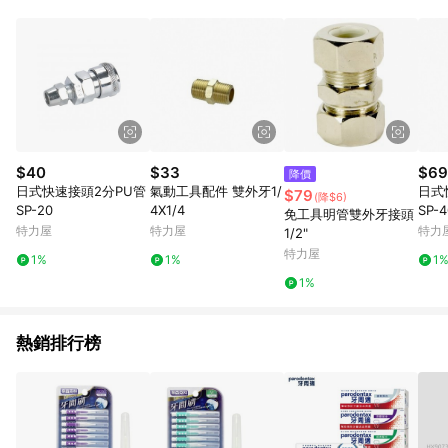
鬆挑選到商品(Simple to choose)、在最短的時間內完成訂購或
結帳流程(Easy to buy)、每次到「特力屋」購物都能得到新的啟
發與靈感(Exciting experience)，同時持續提供消費者居家修繕
最佳解決方案，以創造優質居家環境為首要目標，成為消費者打
造幸福家園時的優先選擇。
$40
$33
$69
降價
日式快速接頭2分PU管
氣動工具配件 雙外牙1/
日式
$79
(降$6)
SP-20
4X1/4
SP-4
免工具明管雙外牙接頭
特力屋
特力屋
特力
1/2"
特力屋
1%
1%
1
1%
熱銷排行榜