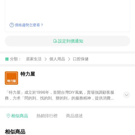
價格趨勢怎麼看？
設定到價通知
分類：
居家生活
個人用品
口腔保健
特力屋
「特力屋」成立於1996年，首開台灣DIY風氣，賣場強調顧客服
務，力求「問的到、找的到、辦的到」的服務精神，提供消費者
全方位居家解決方案。賣場商品區均安排專屬人員，提供消費者
詢問專業建議；商品方面，提供超過3萬多種豐富品項，讓每位顧
客找到居家修繕、佈置或裝潢時所需；另外，在各家分店內規劃
相似商品
熱銷排行榜
商品描述
「居家裝修中心」，依顧客需求量身打造，為消費者辦理客製化
居家專案工程。 「特力屋」針對商品、陳列、服務、系統、流程
相似商品
等各方面進行整合，提升服務質感，期望每一位來店顧客，能輕