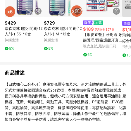
$429
$729
降價
奈森克林 I型牙間刷(12
奈森克林 I型牙間刷(12
$189
$1,
(雙重省$271)
入/卡) 5S-*6盒
入/卡) M *12盒
【蝦皮直營】牙周適 牙
飛利浦
神腦生活
神腦生活
齦護理/固齒護齦牙膏 1
綜合
入/3入組 草本修護 深
蝦皮直營_最快當日到
護齦/
飛利
5%
5%
層潔淨
3/96
6%
1
商品描述
【日式插心二分外牙】應用於低壓空氣及水、油之流體的傳遞工具上，外
牙式方便連接鎖固適合各式2分管徑，本體鋼鐵材質經熱處理電鍍製成，
提升與器具摩擦的耐用性，體積小巧方便安裝使用，適合運用再油壓扣壓
機器、瓦斯、氧氣鋼瓶、氣動工具、高壓沖洗機器、PE尼龍管、PVC網
管、高壓油管、高溫鐵弗龍管、橡膠風砲管等使用，再搭配防護衣、防護
手套、防護口罩、防護面罩、防護耳塞，降低工作中產生的危險傷害，增
加自身安全並多一分防護；讓親密的家人少一些擔心害怕。