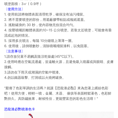
噴塗面積：3㎡ ( 0.9坪 )
〔使用方法〕
1. 使用前請將物體表面清理乾淨，確保沒有油污殘留。
2. 將不需要噴塗的部份，用遮蔽膠帶粘貼或報紙遮蓋。
3. 搖動罐身約 30 秒，使內容物充份混合均勻。
4. 按壓噴嘴距離體表面約10~15 公分噴塗。若靠太近噴塗，可能會有垂
流或起泡的情況。
5. 採用多次噴法，每隔 10分鐘噴上薄薄一層。
6. 使用後，請倒噴數秒，清除噴嘴殘留漆料，以免阻塞。
〔注意事項〕
1.請存放兒童不易觸及陰涼乾燥處(45℃以下)。
2.使用時應在空氣流通處，並遠離火源，且避免吸入噴霧或與眼睛、皮膚
接觸。
3.請勿在下雨天或潮濕的空氣中噴漆。
4.勿以鐵器敲擊、打洞或以火燒烤罐身。
"厭倦了色彩單調的生活嗎？就讓【恐龍漆必豔】來為您著上繽紛色彩
吧！使用方便，輕輕一噴，金屬、木器、 傢俱等表面輕鬆著色，色彩鮮
艷持久。具防鏽效果，耐候性佳，更能豐富您的彩色生活唷！"
恐龍漆必艷噴漆色卡