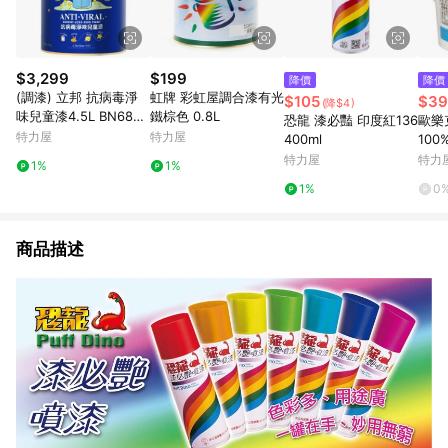
$3,299
$199
降價
降價
(調漆) 立邦 抗病毒淨
虹牌 彩虹屋調合漆有光
$105
$39
(降$4)
味兒童漆4.5L BN6860
鐵棕色 0.8L
恐龍 漆必豔 印度紅136
歐樂克
-4 紫羅蘭
特力屋
特力屋
400ml
10
升1
特力屋
特力
1%
1%
1%
0
商品描述