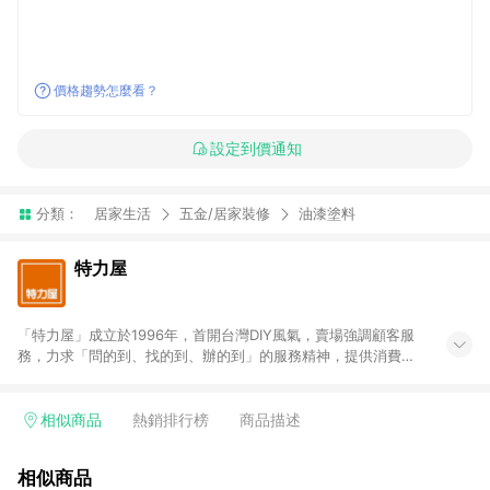
價格趨勢怎麼看？
設定到價通知
分類：
居家生活
五金/居家裝修
油漆塗料
特力屋
「特力屋」成立於1996年，首開台灣DIY風氣，賣場強調顧客服
務，力求「問的到、找的到、辦的到」的服務精神，提供消費者
全方位居家解決方案。賣場商品區均安排專屬人員，提供消費者
詢問專業建議；商品方面，提供超過3萬多種豐富品項，讓每位顧
客找到居家修繕、佈置或裝潢時所需；另外，在各家分店內規劃
相似商品
熱銷排行榜
商品描述
「居家裝修中心」，依顧客需求量身打造，為消費者辦理客製化
居家專案工程。 「特力屋」針對商品、陳列、服務、系統、流程
相似商品
等各方面進行整合，提升服務質感，期望每一位來店顧客，能輕