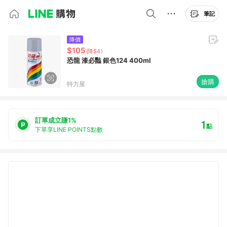
筆記
降價
$105
(降$4)
恐龍 漆必豔 銀色124 400ml
搶購
特力屋
訂單成立賺1%
1
點
下單享LINE POINTS點數