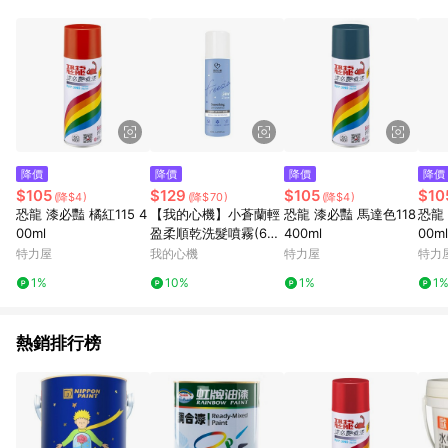
鬆挑選到商品(Simple to choose)、在最短的時間內完成訂購或
結帳流程(Easy to buy)、每次到「特力屋」購物都能得到新的啟
發與靈感(Exciting experience)，同時持續提供消費者居家修繕
最佳解決方案，以創造優質居家環境為首要目標，成為消費者打
造幸福家園時的優先選擇。
降價
降價
降價
降價
$105
$129
$105
$10
(降$4)
(降$70)
(降$4)
恐龍 漆必豔 橘紅115 4
【我的心機】小蒼蘭輕
恐龍 漆必豔 馬達色118
恐龍 
00ml
盈柔順乾洗髮噴霧(60
400ml
00ml
ml/瓶)
特力屋
我的心機
特力屋
特力
1%
10%
1%
1
熱銷排行榜