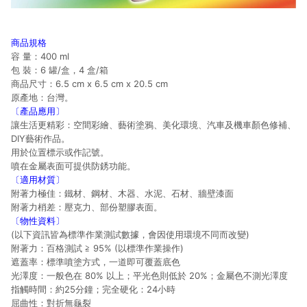
商品規格
容 量：400 ml
包 裝：6 罐/盒，4 盒/箱
商品尺寸：6.5 cm x 6.5 cm x 20.5 cm
原產地：台灣。
〔產品應用〕
讓生活更精彩：空間彩繪、藝術塗鴉、美化環境、汽車及機車顏色修補、
DIY藝術作品。
用於位置標示或作記號。
噴在金屬表面可提供防銹功能。
〔適用材質〕
附著力極佳：鐵材、鋼材、木器、水泥、石材、牆壁漆面
附著力梢差：壓克力、部份塑膠表面。
〔物性資料〕
(以下資訊皆為標準作業測試數據，會因使用環境不同而改變)
附著力：百格測試 ≧ 95% (以標準作業操作)
遮蓋率：標準噴塗方式，一道即可覆蓋底色
光澤度：一般色在 80% 以上；平光色則低於 20%；金屬色不測光澤度
指觸時間：約25分鐘；完全硬化：24小時
屈曲性：對折無龜裂