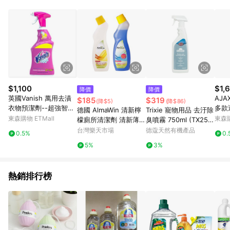
鬆挑選到商品(Simple to choose)、在最短的時間內完成訂購或
結帳流程(Easy to buy)、每次到「特力屋」購物都能得到新的啟
發與靈感(Exciting experience)，同時持續提供消費者居家修繕
最佳解決方案，以創造優質居家環境為首要目標，成為消費者打
造幸福家園時的優先選擇。
$1,100
$1,
降價
降價
英國Vanish 萬用去漬
AJ
$185
$319
(降$5)
(降$86)
衣物預潔劑--超強智慧
多款選
德國 AlmaWin 清新檸
Trixie 寵物用品 去汙除
型(500g)*6
l)*9
東森購物 ETMall
東森購
檬廁所清潔劑 清新薄荷
臭噴霧 750ml (TX257
馬桶清潔劑 750ml 馬
60)
台灣樂天市場
德蔻天然有機產品
0.5%
0.
桶清潔 附發票現貨 ｜
5%
3%
滿額領券最高現折$20
0⚡保養 美妝 品牌香氛
【心心哈德】
熱銷排行榜