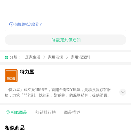
價格趨勢怎麼看？
設定到價通知
分類：
居家生活
家用清潔
家用清潔劑
特力屋
「特力屋」成立於1996年，首開台灣DIY風氣，賣場強調顧客服
務，力求「問的到、找的到、辦的到」的服務精神，提供消費者
全方位居家解決方案。賣場商品區均安排專屬人員，提供消費者
詢問專業建議；商品方面，提供超過3萬多種豐富品項，讓每位顧
客找到居家修繕、佈置或裝潢時所需；另外，在各家分店內規劃
相似商品
熱銷排行榜
商品描述
「居家裝修中心」，依顧客需求量身打造，為消費者辦理客製化
居家專案工程。 「特力屋」針對商品、陳列、服務、系統、流程
相似商品
等各方面進行整合，提升服務質感，期望每一位來店顧客，能輕