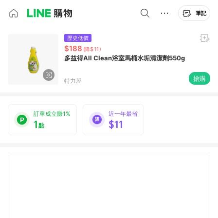
筆記
歷史低價
$188
(降$11)
多益得All Clean浴室馬桶水垢清潔劑550g
搶購
特力屋
訂單成立賺1%
近一年最省
1
$11
點