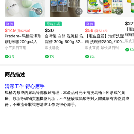
$27
降價
限時加碼
降價
【蝦
$149
$30
$56
(降$250)
(降$148)
珂珂
Pradera~馬桶清潔劑
台灣製 白熊 洗碗精 洗
【蝦皮直營】泡舒洗潔
特大補
蝦皮
(附掛繩)200gx4入
潔精 300g 600g 820g
精 洗碗精2800g/1000
效去
1000g 無添加香精 不
g/800g (綠茶/檸檬/小
小三美日官網
蝦皮購物
蝦皮直營_最快當日到
3
含壬基酚
蘇打) 家庭號
2%
1%
3%
商品描述
清潔工作 得心應手
馬桶內形成的尿垢等都很難清理，本產品可完全清洗馬桶上所形成的黃
斑、尿垢等礦物質無機物污垢，不含鹽酸或硫酸等對人體健康有害物質成
份，不垂流膏狀讓您清潔工作更得心應手。