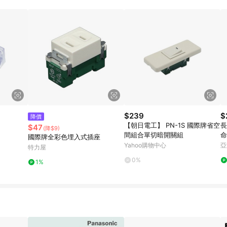
$239
$
降價
【朝日電工】 PN-1S 國際牌省空
長
$47
(降$9)
間組合單切暗開關組
命
國際牌全彩色埋入式插座
工
Yahoo購物中心
亞
特力屋
0%
1%