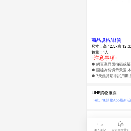
商品規格/材質
尺寸：
高 12.5x寬 12.
數量：1入
-注意事項-
● 網頁產品因拍攝或
● 圖檔為情境示意圖,
● 7天鑑賞期非試用期
LINE購物推薦
下載LINE購物App
最新活
LINE 購物是匯集購
時間差，請務必點擊商品
加入筆記
設定到價通知