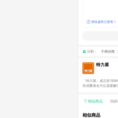
價格趨勢怎麼看？
分類：
手機相機
特力屋
「特力屋」成立於199
供消費者全方位居家解
豐富品項，讓每位顧客
身打造，為消費者辦理客製化居家專案工程。 「特力屋」
升服務質感，期望每一位來
相似商品
熱銷
(Easy to buy)
繕最佳解決方案，以創
相似商品