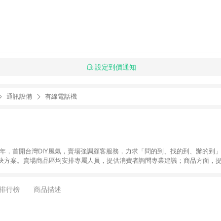
設定到價通知
通訊設備
有線電話機
6年，首開台灣DIY風氣，賣場強調顧客服務，力求「問的到、找的到、辦的到
決方案。賣場商品區均安排專屬人員，提供消費者詢問專業建議；商品方面，提
找到居家修繕、佈置或裝潢時所需；另外，在各家分店內規劃「居家裝修中心
針對商品、陳列、服務、系統、流程等各方面進行整合，提
店顧客，能輕鬆挑選到商品(Simple to choose)、在最短的時間內完成
排行榜
商品描述
、每次到「特力屋」購物都能得到新的啟發與靈感(Exciting experience)，同時
造優質居家環境為首要目標，成為消費者打造幸福家園時的優先選擇。