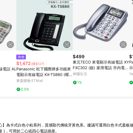
$499
$
降價
東元TECO 來電顯示有線電話 XY
P
$1,472
(降$127)
FXC302 (銀) 家用電話 市內電話
示
線電話 AL
Panasonic 松下國際牌多功能來
桌上電話
神腦生活
Y
電顯示有線電話 KX-TS880 (曜
石黑)
東森購物 ETMall
1%
0.5%
心】為卡式白色小粒系列，質感取代傳統牙黃色系。建議可選用白色卡式蓋板
插座 )，可用於二心或四心電話插座。