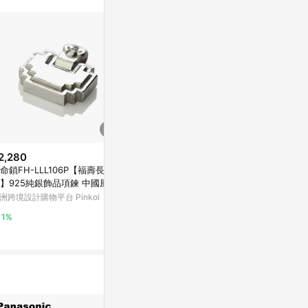
2,280
$40
$2,709
命鎖FH-LLL106P【福壽長
USB轉接頭 A母 轉 A母
純銀 925 
】925純銀飾品項鍊 中國風/手
製造 台灣免運 
台灣樂天市場
銀飾
洲跨境設計購物平台 Pinkoi
亞洲跨境設計購物
3%
1%
1%