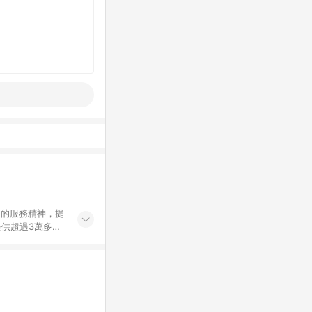
」的服務精神，提
供超過3萬多種
」，依顧客需求量
訂購或結帳流程
持續提供消費者居家修