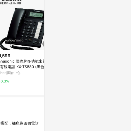
1,599
$1,251
限時加碼
anasonic 國際牌多功能來電顯
Panasonic 國際牌多功能來電顯
$8,100
有線電話 KX-TS880 (黑色)
示有線電話 KX-TS880 (白色)
【 徠福】 1
ahoo購物中心
Yahoo購物中心
支票機(自動夾紙
00
萬家福線上購
0.3%
0.3%
1%
做搭配，插座為四個電話