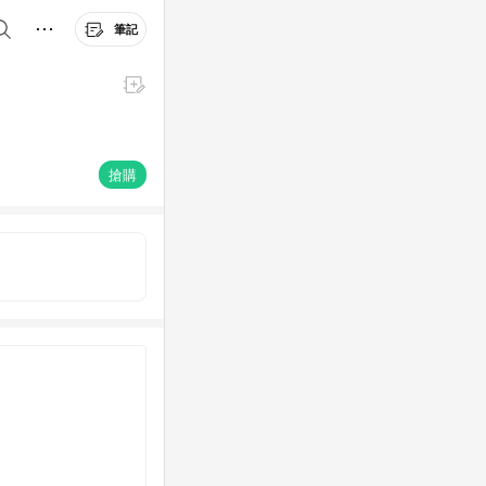
筆記
搶購