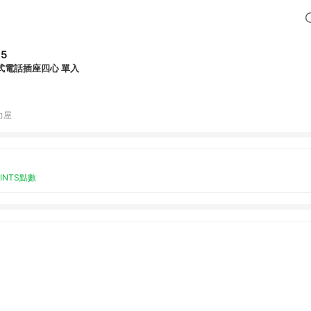
65
式電話插座四心 單入
力屋
OINTS點數