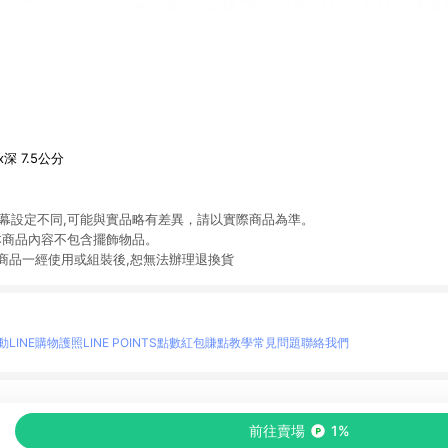
3x深 7.5公分
螢幕設定不同,可能與實品略有差異，請以實際商品為準。
本商品內容不包含擺飾物品。
,商品一經使用或組裝後,恕無法辦理退換貨
動
LINE購物護照
LINE POINTS點數紅包
賺點教學
常見問題
聯絡我們
物情報與商品資訊的整合性平台，並依購物情報中的趨勢與風格做合作網路商家的延伸商
前往賣場
1%
至各合作網路商家，確認現售價與購物條件，一切資訊以合作廠商網頁為準。