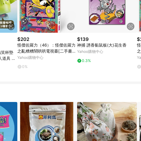
$202
$139
$
怪傑佐羅力（46）：怪傑佐羅力
神捕 誘香黏鼠板(大)花生香
怪
之亂糟糟鬧哄哄電視臺[二手書_
之
Yahoo購物中心
搞笑杯墊
良好]
全
Yahoo購物中心
Y
人道具 拍
0.3%
禮物 送禮
0%