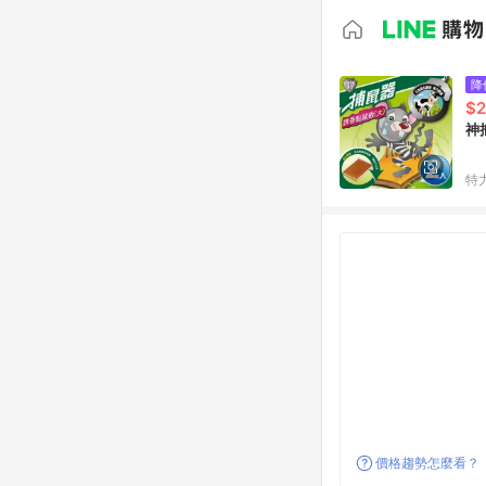
降
$
神
特
價格趨勢怎麼看？