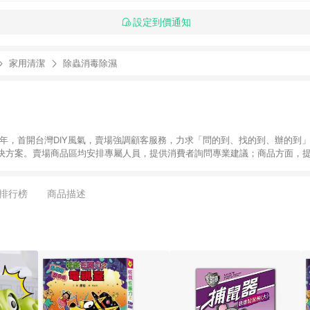
設定到價通知
家用清潔
除蟲消毒除濕
6年，首開台灣DIY風氣，賣場強調顧客服務，力求「問的到、找的到、辦的到
決方案。賣場商品區均安排專屬人員，提供消費者詢問專業建議；商品方面，提
找到居家修繕、佈置或裝潢時所需；另外，在各家分店內規劃「居家裝修中心
針對商品、陳列、服務、系統、流程等各方面進行整合，提
店顧客，能輕鬆挑選到商品(Simple to choose)、在最短的時間內完成
排行榜
商品描述
、每次到「特力屋」購物都能得到新的啟發與靈感(Exciting experience)，同時
造優質居家環境為首要目標，成為消費者打造幸福家園時的優先選擇。