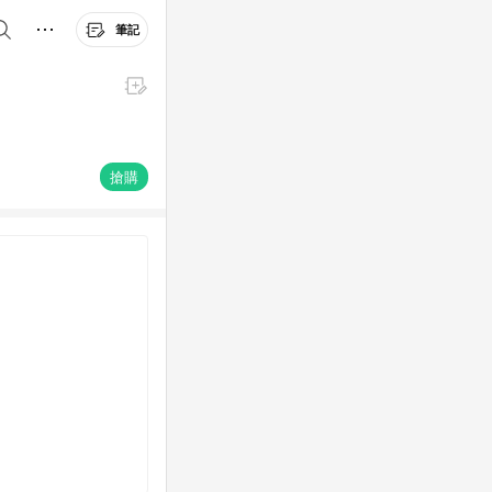
筆記
搶購