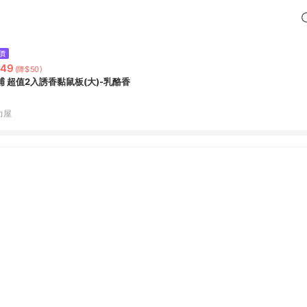
價
249
(降$50)
捕 超值2入誘香黏鼠板(大)-乳酪香
力屋