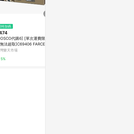
限時加碼
降價
降價
474
$6,407
$46
(降$2,203)
(降$3)
COSCO代購6] [單次運費限購一
【新品上市 | 可麗露】【旗艦店
EMO~除濕王
無法超取]C69406 FARCENT
獨家】小獅王辛巴 極致洗淨！質
包入) 款式可
EHUMIDIFIER 克潮靈備長炭除
金寬口玻璃奶瓶消毒鍋組-小流量
灣樂天市場
小獅王辛巴
小三美日官網
劑4空盒+ 25入補充包
新生專用*限宅配
5%
5%
2%