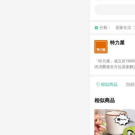
分類：
居家生活
特力屋
「特力屋」成立於199
供消費者全方位居家解
豐富品項，讓每位顧客
身打造，為消費者辦理客製化居家專案工程。 「特力屋」
升服務質感，期望每一位來
相似商品
熱銷
(Easy to buy)
繕最佳解決方案，以創
相似商品