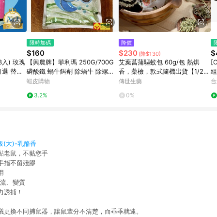
限時加碼
降價
$160
$230
$
(降$130)
入) 玫瑰
【興農牌】菲利瑪 250G/700G
艾葉菖蒲驅蚊包 60g/包 熱烘
[
可選 替換
磷酸鐵 蝸牛餌劑 除蝸牛 除螺劑
香，藥檢，款式隨機出貨【1/2/
組
蝸牛藥 蛞蝓 非洲大蝸牛 非農藥
3/4包】
D
蝦皮購物
傳世生藥
台
無毒免登資材
濕
3.2%
0%
(大)-乳酪香
黏老鼠，不黏您手
手指不留殘膠
用
垂流、變質
力誘捕！
議更換不同捕鼠器，讓鼠輩分不清楚，而乖乖就逮。