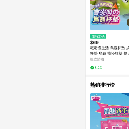
限時加碼
$69
宅宅懂生活 烏龜杯墊 
杯墊 烏龜 搞怪杯墊 整
照道具 交換禮物 生日
蝦皮購物
3.2%
熱銷排行榜