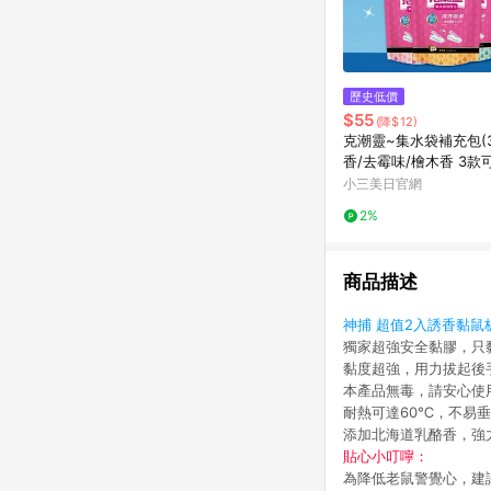
歷史低價
$55
(降$12)
克潮靈~集水袋補充包(3
香/去霉味/檜木香 3款
包
小三美日官網
2%
商品描述
神捕 超值2入誘香黏鼠板
獨家超強安全黏膠，只
黏度超強，用力拔起後
本產品無毒，請安心使
耐熱可達60℃，不易
添加北海道乳酪香，強
貼心小叮嚀：
為降低老鼠警覺心，建