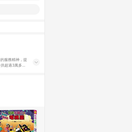
」的服務精神，提
供超過3萬多種
」，依顧客需求量
訂購或結帳流程
持續提供消費者居家修