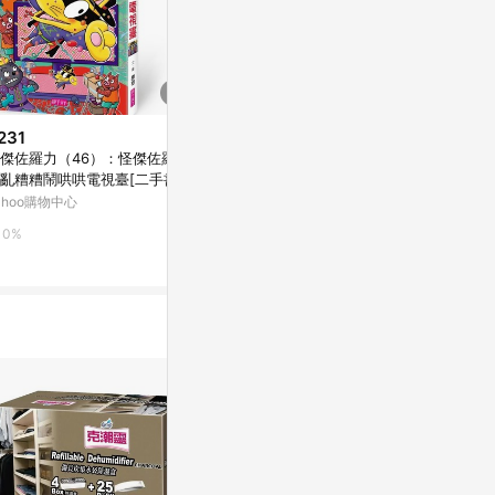
231
$199
限時加碼
傑佐羅力（46）：怪傑佐羅力
怪傑佐羅力（
$239
亂糟糟鬧哄哄電視臺[二手書_
之亂糟糟鬧哄
[每周一四出貨 開立發票] 繪畫大
新]
良好]
ahoo購物中心
Yahoo購物中
冒險 桌遊 畫畫 破冰 益智遊戲 卡
牌桌遊 桌上玩具 聚會遊戲 GC30
蝦皮購物
0%
0%
1
3.6%