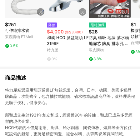
$251
$1
降價
限時加碼
可伸縮排水管
橡膠
$4,000
$28
(降$3,400)
頭軟
東森購物 ETMall
和成 HCG 臉盆龍頭 LF
防臭 磁吸 地漏 落水頭
網墊
台灣
3199E
地漏芯 防臭 排水孔 帶
0.5%
密封
濾網 水漕 洗手間 廁所
特力屋
蝦皮購物
3
1】1
衛生間 排水管 翻蓋 浴
0%
8.8%
室 防蟲 自動閉合
商品描述
特力屋精選廚用龍頭通過LF無鉛認證，台灣、日本、德國、美國多種品
牌商品，功能齊全，包含抽拉式龍頭、省水標章認證商品等，讓料理過程
更順手便利，健康安心。
邱和成先生於1931年創立和成，經過近90年的淬鍊，和成已成為多元經
營的現代企業。
HCG代表的不僅是衛浴、廚具、給水銅器、陶瓷薄板、爐具等全方位住
宅設備的翹楚，更跨足精密陶瓷、複合材料、抗彈陶瓷等寬闊領域。