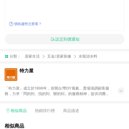
價格趨勢怎麼看？
設定到價通知
分類：
居家生活
五金/居家裝修
水龍頭水料
特力屋
「特力屋」成立於1996年，首開台灣DIY風氣，賣場強調顧客服
務，力求「問的到、找的到、辦的到」的服務精神，提供消費者
全方位居家解決方案。賣場商品區均安排專屬人員，提供消費者
詢問專業建議；商品方面，提供超過3萬多種豐富品項，讓每位顧
客找到居家修繕、佈置或裝潢時所需；另外，在各家分店內規劃
相似商品
熱銷排行榜
商品描述
「居家裝修中心」，依顧客需求量身打造，為消費者辦理客製化
居家專案工程。 「特力屋」針對商品、陳列、服務、系統、流程
相似商品
等各方面進行整合，提升服務質感，期望每一位來店顧客，能輕