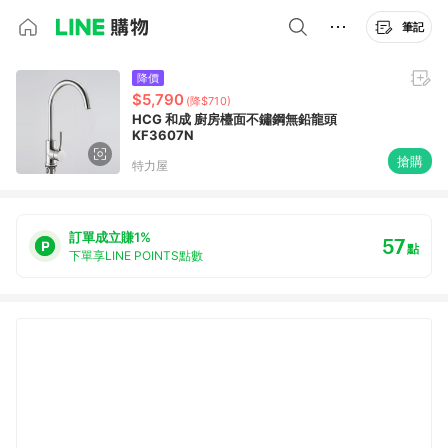
筆記
降價
$5,790
(降$710)
HCG 和成 廚房檯面不鏽鋼無鉛龍頭
KF3607N
搶購
特力屋
訂單成立賺1%
57
點
下單享LINE POINTS點數