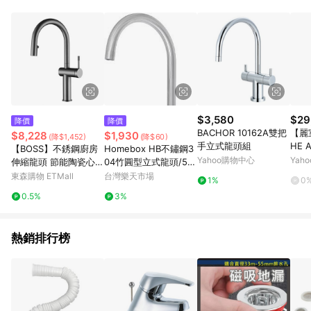
鬆挑選到商品(Simple to choose)、在最短的時間內完成訂購或
結帳流程(Easy to buy)、每次到「特力屋」購物都能得到新的啟
發與靈感(Exciting experience)，同時持續提供消費者居家修繕
最佳解決方案，以創造優質居家環境為首要目標，成為消費者打
造幸福家園時的優先選擇。
$3,580
$29
降價
降價
BACHOR 10162A雙把
【麗
$8,228
$1,930
(降$1,452)
(降$60)
手立式龍頭組
HE A
【BOSS】不銹鋼廚房
Homebox HB不鏽鋼3
單槍
Yahoo購物中心
Yah
伸縮龍頭 節能陶瓷心軸
04竹圓型立式龍頭/52
有加壓機適用 槍灰色(Z
00-22
東森購物 ETMall
台灣樂天市場
1%
0
222011LG)
0.5%
3%
熱銷排行榜