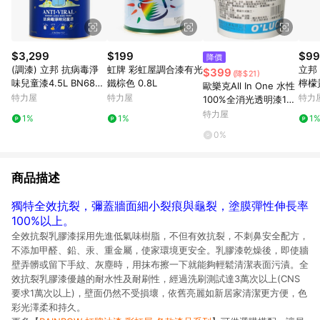
$3,299
$199
$99
降價
(調漆) 立邦 抗病毒淨
虹牌 彩虹屋調合漆有光
立邦 
$399
(降$21)
味兒童漆4.5L BN6860
鐵棕色 0.8L
檸檬黃
歐樂克All In One 水性
-4 紫羅蘭
特力屋
特力屋
特力
100%全消光透明漆1公
升1公升
特力屋
1%
1%
1
0%
商品描述
獨特全效抗裂，彌蓋牆面細小裂痕與龜裂，塗膜彈性伸長率
100%以上。
全效抗裂乳膠漆採用先進低氣味樹脂，不但有效抗裂，不刺鼻安全配方，
不添加甲醛、鉛、汞、重金屬，使家環境更安全。乳膠漆乾燥後，即使牆
壁弄髒或留下手紋、灰塵時，用抹布擦一下就能夠輕鬆清潔表面污漬。全
效抗裂乳膠漆優越的耐水性及耐刷性，經過洗刷測試達3萬次以上(CNS
要求1萬次以上)，壁面仍然不受損壞，依舊亮麗如新居家清潔更方便，色
彩光澤柔和持久。