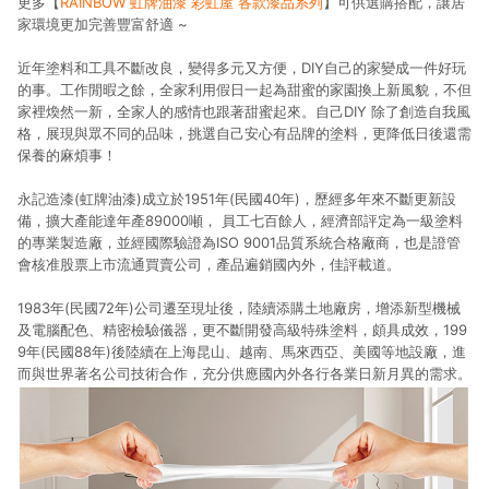
更多【
RAINBOW 虹牌油漆 彩虹屋 各款漆品系列
】可供選購搭配，讓居
家環境更加完善豐富舒適 ~
近年塗料和工具不斷改良，變得多元又方便，DIY自己的家變成一件好玩
的事。工作閒暇之餘，全家利用假日一起為甜蜜的家園換上新風貌，不但
家裡煥然一新，全家人的感情也跟著甜蜜起來。自己DIY 除了創造自我風
格，展現與眾不同的品味，挑選自己安心有品牌的塗料，更降低日後還需
保養的麻煩事！
永記造漆(虹牌油漆)成立於1951年(民國40年)，歷經多年來不斷更新設
備，擴大產能達年產89000噸， 員工七百餘人，經濟部評定為一級塗料
的專業製造廠，並經國際驗證為ISO 9001品質系統合格廠商，也是證管
會核准股票上市流通買賣公司，產品遍銷國內外，佳評載道。
1983年(民國72年)公司遷至現址後，陸續添購土地廠房，增添新型機械
及電腦配色、精密檢驗儀器，更不斷開發高級特殊塗料，頗具成效，199
9年(民國88年)後陸續在上海昆山、越南、馬來西亞、美國等地設廠，進
而與世界著名公司技術合作，充分供應國內外各行各業日新月異的需求。