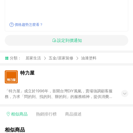
價格趨勢怎麼看？
設定到價通知
分類：
居家生活
五金/居家裝修
油漆塗料
特力屋
「特力屋」成立於1996年，首開台灣DIY風氣，賣場強調顧客服
務，力求「問的到、找的到、辦的到」的服務精神，提供消費者
全方位居家解決方案。賣場商品區均安排專屬人員，提供消費者
詢問專業建議；商品方面，提供超過3萬多種豐富品項，讓每位顧
客找到居家修繕、佈置或裝潢時所需；另外，在各家分店內規劃
相似商品
熱銷排行榜
商品描述
「居家裝修中心」，依顧客需求量身打造，為消費者辦理客製化
居家專案工程。 「特力屋」針對商品、陳列、服務、系統、流程
相似商品
等各方面進行整合，提升服務質感，期望每一位來店顧客，能輕