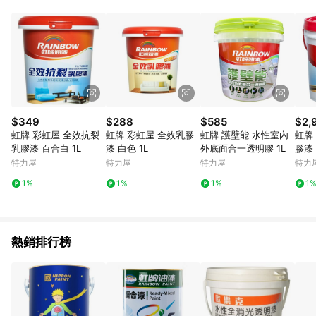
鬆挑選到商品(Simple to choose)、在最短的時間內完成訂購或
結帳流程(Easy to buy)、每次到「特力屋」購物都能得到新的啟
發與靈感(Exciting experience)，同時持續提供消費者居家修繕
最佳解決方案，以創造優質居家環境為首要目標，成為消費者打
造幸福家園時的優先選擇。
$349
$288
$585
$2,
虹牌 彩虹屋 全效抗裂
虹牌 彩虹屋 全效乳膠
虹牌 護壁能 水性室內
虹牌
乳膠漆 百合白 1L
漆 白色 1L
外底面合一透明膠 1L
膠漆 
特力屋
特力屋
特力屋
特力
1%
1%
1%
1
熱銷排行榜