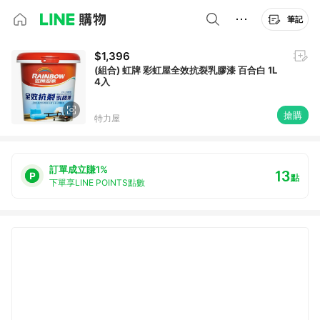
筆記
$1,396
(組合) 虹牌 彩虹屋全效抗裂乳膠漆 百合白 1L
4入
搶購
特力屋
訂單成立賺1%
13
點
下單享LINE POINTS點數