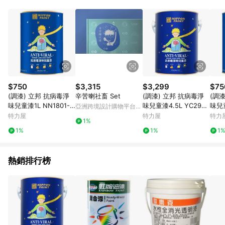
鬆挑選到商品(Simple to choose)、在最短的時間內完成訂購或
結帳流程(Easy to buy)、每次到「特力屋」購物都能得到新的啟
發與靈感(Exciting experience)，同時持續提供消費者居家修繕
最佳解決方案，以創造優質居家環境為首要目標，成為消費者打
造幸福家園時的優先選擇。
$750
$3,315
$3,299
$75
(調漆) 立邦 抗病毒淨
辛苦喇社畜 Set
(調漆) 立邦 抗病毒淨
(調
味兒童漆1L NN1801-4
味兒童漆4.5L YC2901
味兒童
亞洲跨境設計購物平台
櫻花彩
-4 琥珀彩
霜藍
Pinkoi
特力屋
特力屋
特力
1%
1%
1%
1
熱銷排行榜