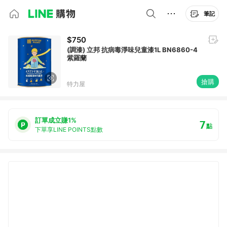
筆記
$750
(調漆) 立邦 抗病毒淨味兒童漆1L BN6860-4
紫羅蘭
搶購
特力屋
訂單成立賺1%
7
點
下單享LINE POINTS點數