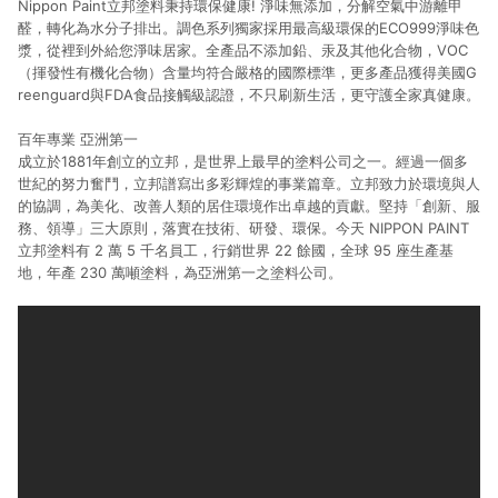
Nippon Paint立邦塗料秉持環保健康! 淨味無添加，分解空氣中游離甲
醛，轉化為水分子排出。調色系列獨家採用最高級環保的ECO999淨味色
漿，從裡到外給您淨味居家。全產品不添加鉛、汞及其他化合物，VOC
（揮發性有機化合物）含量均符合嚴格的國際標準，更多產品獲得美國G
reenguard與FDA食品接觸級認證，不只刷新生活，更守護全家真健康。
百年專業 亞洲第一
成立於1881年創立的立邦，是世界上最早的塗料公司之一。經過一個多
世紀的努力奮鬥，立邦譜寫出多彩輝煌的事業篇章。立邦致力於環境與人
的協調，為美化、改善人類的居住環境作出卓越的貢獻。堅持「創新、服
務、領導」三大原則，落實在技術、研發、環保。今天 NIPPON PAINT
立邦塗料有 2 萬 5 千名員工，行銷世界 22 餘國，全球 95 座生產基
地，年產 230 萬噸塗料，為亞洲第一之塗料公司。