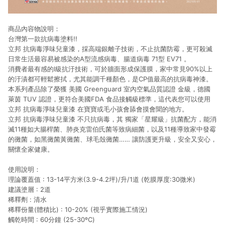
商品內容物說明：
台灣第一款抗病毒塗料!!
立邦 抗病毒淨味兒童漆，採高端銀離子技術，不止抗菌防霉，更可殺滅
日常生活最容易被感染的A型流感病毒、腸道病毒 71型 EV71 。
消費者最有感的I級抗汙技術，可於牆面形成保護膜，家中常見90%以上
的汙漬都可輕鬆擦拭，尤其能調千種顏色，是CP值最高的抗病毒神漆。
本系列產品除了榮獲 美國 Greenguard 室內空氣品質認證 金級，德國
萊茵 TUV 認證，更符合美國FDA 食品接觸級標準，這代表您可以使用
立邦 抗病毒淨味兒童漆 在寶寶或毛小孩會舔會摸會聞的地方。
立邦 抗病毒淨味兒童漆 不只抗病毒，其 獨家「星耀級」抗菌配方，能消
滅11種如大腸桿菌、肺炎克雷伯氏菌等致病細菌，以及11種導致家中發霉
的黴菌，如黑黴菌黃黴菌、球毛殼黴菌…… 讓防護更升級，安全又安心，
關懷全家健康。
使用說明：
理論覆蓋值 : 13-14平方米(3.9-4.2坪)/升/1道 (乾膜厚度:30微米)
建議塗層 : 2道
稀釋劑 : 清水
稀釋份量(體積比) : 10-20% (視乎實際施工情況)
觸乾時間 : 60分鐘 (25-30ºC)