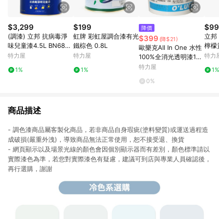
$3,299
$199
$99
降價
(調漆) 立邦 抗病毒淨
虹牌 彩虹屋調合漆有光
立邦 
$399
(降$21)
味兒童漆4.5L BN6860
鐵棕色 0.8L
檸檬黃
歐樂克All In One 水性
-4 紫羅蘭
特力屋
特力屋
特力
100%全消光透明漆1公
升1公升
特力屋
1%
1%
1
0%
商品描述
- 調色漆商品屬客製化商品，若非商品自身瑕疵(塗料變質)或運送過程造
成破損(嚴重外洩)，導致商品無法正常使用，恕不接受退、換貨
- 網頁顯示以及場景光線的顏色會因個別顯示器而有差別，顏色標準請以
實際漆色為準，若您對實際漆色有疑慮，建議可到店與專業人員確認後，
再行選購，謝謝