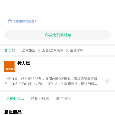
價格趨勢怎麼看？
設定到價通知
分類：
居家生活
五金/居家裝修
油漆塗料
特力屋
「特力屋」成立於1996年，首開台灣DIY風氣，賣場強調顧客服
務，力求「問的到、找的到、辦的到」的服務精神，提供消費者
全方位居家解決方案。賣場商品區均安排專屬人員，提供消費者
詢問專業建議；商品方面，提供超過3萬多種豐富品項，讓每位顧
客找到居家修繕、佈置或裝潢時所需；另外，在各家分店內規劃
相似商品
熱銷排行榜
商品描述
「居家裝修中心」，依顧客需求量身打造，為消費者辦理客製化
居家專案工程。 「特力屋」針對商品、陳列、服務、系統、流程
相似商品
等各方面進行整合，提升服務質感，期望每一位來店顧客，能輕