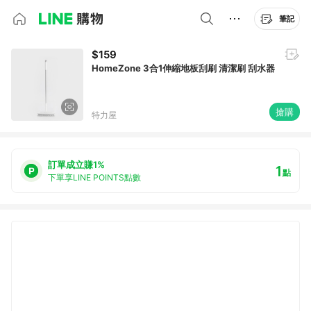
筆記
$159
HomeZone 3合1伸縮地板刮刷 清潔刷 刮水器
搶購
特力屋
訂單成立賺1%
1
點
下單享LINE POINTS點數