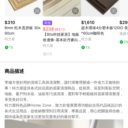
$310
$1,610
$29
降價
8mm 松木直拼板 30x
超木環保4分塑木板120
iO 
$238
(降$12)
90cm
*60cm咖啡色
逐露
【90s科技家居】地板
特力屋
特力屋
收邊條-基本款丹麥白
2
橡木
特力屋
1%
1%
0%
商品描述
準備方便好用的清掃工具與清潔劑，讓打掃整理變成一件省力又愉快的
事！特力屋提供各式好品質的居家清潔商品，從廚房、浴室到客臥空間，
地板、窗戶到水垢、油垢等污漬清潔，選對幫手輕鬆維持居家環境整潔，
享受美好日常。
特力屋特色品牌Home Zone，致力於發展實用功能結合現代品味設計的
各式生活用品，從收納整理到日用清潔，專業品質，用心把關值得信賴，
期待成為您居家生活更加完善美好的最佳幫手。