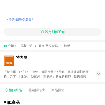
價格趨勢怎麼看？
設定到價通知
分類：
居家生活
五金/居家裝修
地板
特力屋
「特力屋」成立於1996年，首開台灣DIY風氣，賣場強調顧客服
務，力求「問的到、找的到、辦的到」的服務精神，提供消費者
全方位居家解決方案。賣場商品區均安排專屬人員，提供消費者
詢問專業建議；商品方面，提供超過3萬多種豐富品項，讓每位顧
客找到居家修繕、佈置或裝潢時所需；另外，在各家分店內規劃
相似商品
熱銷排行榜
商品描述
「居家裝修中心」，依顧客需求量身打造，為消費者辦理客製化
居家專案工程。 「特力屋」針對商品、陳列、服務、系統、流程
相似商品
等各方面進行整合，提升服務質感，期望每一位來店顧客，能輕