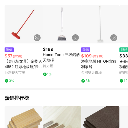
鬆挑選到商品(Simple to choose)、在最短的時間內完成訂購或
結帳流程(Easy to buy)、每次到「特力屋」購物都能得到新的啟
發與靈感(Exciting experience)，同時持續提供消費者居家修繕
最佳解決方案，以創造優質居家環境為首要目標，成為消費者打
造幸福家園時的優先選擇。
$189
降價
降價
限時
Home Zone 三段鋁柄
$57
$109
$33
(降$8)
(降$10)
天地掃
【史代新文具】金獎 A
浴室地刷 NITORI宜得
🔥
特力屋
4652 紅頭地板刷/長柄
利家居
功能
刷
窄縫
台灣樂天市場
台灣樂天市場
蝦皮
1%
地縫
3%
3%
1
熱銷排行榜