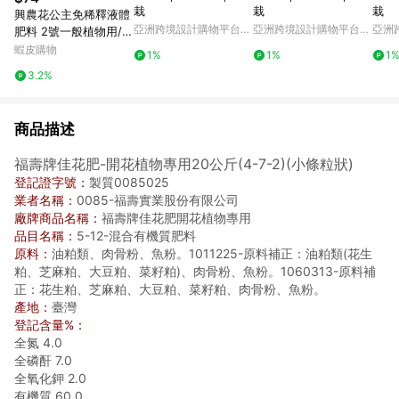
栽
栽
栽
興農花公主免稀釋液體
亞洲跨境設計購物平台
亞洲跨境設計購物平台
亞洲
肥料 2號一般植物用/ 3
Pinkoi
Pinkoi
Pinko
號開花肥
蝦皮購物
1%
1%
1
3.2%
商品描述
福壽牌佳花肥-開花植物專用20公斤(4-7-2)(小條粒狀)
登記證字號：
製質0085025
業者名稱：
0085-福壽實業股份有限公司
廠牌商品名稱：
福壽牌佳花肥開花植物專用
品目名稱：
5-12-混合有機質肥料
原料：
油粕類、肉骨粉、魚粉。1011225-原料補正：油粕類(花生
粕、芝麻粕、大豆粕、菜籽粕)、肉骨粉、魚粉。1060313-原料補
正：花生粕、芝麻粕、大豆粕、菜籽粕、肉骨粉、魚粉。
產地：
臺灣
登記含量%：
全氮 4.0
全磷酐 7.0
全氧化鉀 2.0
有機質 60.0