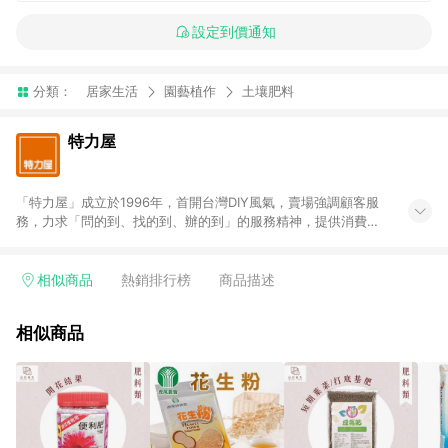
設定到價通知
分類：
居家生活
園藝植作
土壤肥料
特力屋
「特力屋」成立於1996年，首開台灣DIY風氣，賣場強調顧客服
務，力求「問的到、找的到、辦的到」的服務精神，提供消費者
全方位居家解決方案。賣場商品區均安排專屬人員，提供消費者
詢問專業建議；商品方面，提供超過3萬多種豐富品項，讓每位顧
客找到居家修繕、佈置或裝潢時所需；另外，在各家分店內規劃
相似商品
熱銷排行榜
商品描述
「居家裝修中心」，依顧客需求量身打造，為消費者辦理客製化
居家專案工程。 「特力屋」針對商品、陳列、服務、系統、流程
相似商品
等各方面進行整合，提升服務質感，期望每一位來店顧客，能輕
鬆挑選到商品(Simple to choose)、在最短的時間內完成訂購或
結帳流程(Easy to buy)、每次到「特力屋」購物都能得到新的啟
發與靈感(Exciting experience)，同時持續提供消費者居家修繕
最佳解決方案，以創造優質居家環境為首要目標，成為消費者打
造幸福家園時的優先選擇。