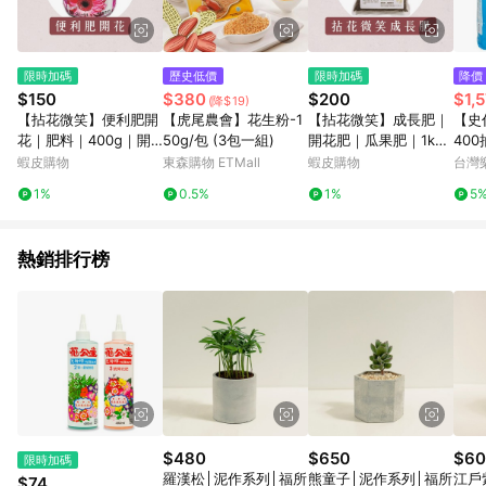
限時加碼
歷史低價
限時加碼
降價
$150
$380
$200
$1,
(降$19)
【拈花微笑】便利肥開
【虎尾農會】花生粉-1
【拈花微笑】成長肥｜
【史
花｜肥料｜400g｜開
50g/包 (3包一組)
開花肥｜瓜果肥｜1kg
400
花植物｜瓜果類｜果樹
｜有機肥｜香草專屬｜
48
蝦皮購物
東森購物 ETMall
蝦皮購物
台灣
類
蔬菜專屬｜有機質配方
1%
0.5%
1%
5
｜保水透氣｜短期植物
｜基肥
熱銷排行榜
$480
$650
$60
限時加碼
羅漢松│泥作系列│福所
熊童子│泥作系列│福所
江戶
$74