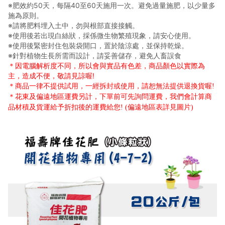
※肥效約50天，每隔40至60天施用一次。避免過量施肥，以少量多
施為原則。
※請將肥料埋入土中，勿與根部直接接觸。
※使用後若出現白絲狀，採係微生物繁殖現象，請安心使用。
※使用後緊密封住包裝袋開口，置於陰涼處，並保持乾燥。
※針對植物生長所需而設計，請妥善儲存，避免人畜誤食
＊因電腦解析度不同，所以會與實品有色差，商品顏色以實際為
主，造成不便，敬請見諒喔!
＊
商品一律不提供試用，一經拆封或使用，請恕無法提供退換貨喔!
＊
花東及偏遠地區運費另計，下單前可先詢問運費，我們會計算商
品材積及貨運給予折扣後的運費給您! (偏遠地區表詳見圖片)