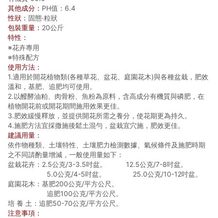
其他成分：
PH值：6.4
性狀：
固態‧粒狀
20公斤
包裝
重量：
特性：
※花卉專用
※特殊配方
使用方法
：
1.適用於開花植物類(各種草花、盆花、庭園花木)與各種盆栽，肥效
溫和，基肥、追肥均可使用。
2.以醱酵油粕、肉骨粉、魚粉為原料，含高成分有機質與磷肥，在
植物開花前或開花期間施用效果更佳。
3.肥效緩慢釋放，並提供開花所需之養分，使花期更為持久。
4.施肥方法宜採撒施後鬆土混勻，盆栽宜穴施，肥效更佳。
建議用量：
依作物種類、土壤特性、土壤肥力檢測數據、氣候條件及施肥時期
之不同請酌量增減，一般使用量如下：
盆栽花卉：2.5公克/3-3.5吋盆。 12.5公克/7-8吋盆。
5.0公克/4-5吋盆。 25.0公克/10-12吋盆。
庭園花木：基肥200公克/平方公尺。
追肥100公克/平方公尺。
培 養 土：追肥50-70公克/平方公尺。
注意事項：