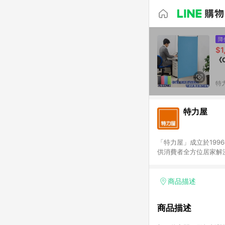
降
$1
《
特
特力屋
「特力屋」成立於199
供消費者全方位居家解
豐富品項，讓每位顧客
身打造，為消費者辦理客製化居家專案工程。 「特力屋」
升服務質感，期望每一位來
商品描述
(Easy to buy)
繕最佳解決方案，以創
商品描述