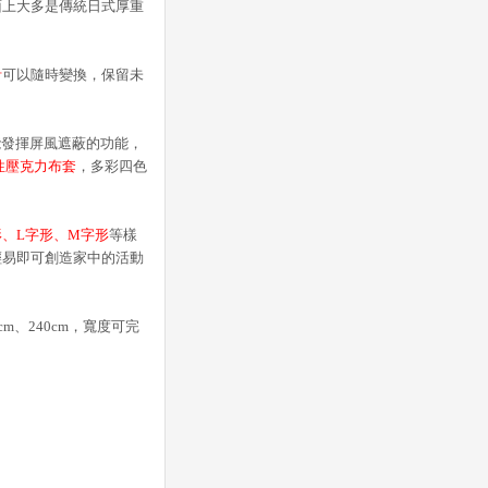
面上大多是傳統日式厚重
計
可以隨時變換，保留未
能發揮屏風遮蔽的功能，
性壓克力布套
，多彩四色
形、L字形、M字形
等樣
輕易即可創造家中的活動
m、240cm，寬度可完