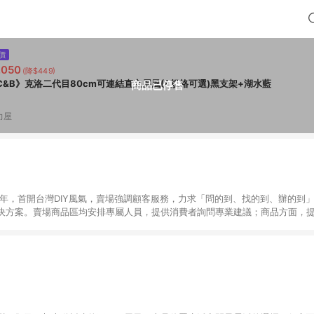
價
,050
(降$449)
C&B》克洛二代目80cm可連結直立屏風(8規格可選)黑支架+湖水藍
商品已停售
力屋
6年，首開台灣DIY風氣，賣場強調顧客服務，力求「問的到、找的到、辦的到
決方案。賣場商品區均安排專屬人員，提供消費者詢問專業建議；商品方面，提
找到居家修繕、佈置或裝潢時所需；另外，在各家分店內規劃「居家裝修中心
針對商品、陳列、服務、系統、流程等各方面進行整合，提
店顧客，能輕鬆挑選到商品(Simple to choose)、在最短的時間內完成
、每次到「特力屋」購物都能得到新的啟發與靈感(Exciting experience)，同時
造優質居家環境為首要目標，成為消費者打造幸福家園時的優先選擇。