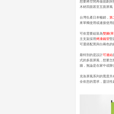
想要將空間再做規劃與
木材四面甚至五面屏風
台灣生產日本暢銷，
第
來單獨使用或連接使用
可依需要組裝為
雙腳(單
主支架採用
烤漆鐵管
堅
可選搭配黑與白兩色的
最特別的是設計
可連結
式的多面屏風，想要怎
牆，無論是在家中或辦
克洛屏風系列的寬度共有8
全依您的需求，靈活性