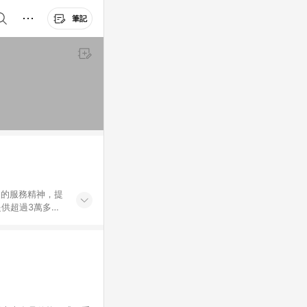
筆記
」的服務精神，提
供超過3萬多種
」，依顧客需求量
訂購或結帳流程
持續提供消費者居家修