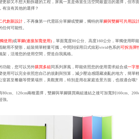
變更卻又不想大動拆建的工程，屏風一直是佈置生活空間最靈活的選擇，但市
，有沒有其他的選擇？
二代創新設計
，不再像第一代需區分單腳或雙腳，獨特的單
腳與雙腳可共用設
的任何可能性。
獨使用)
或
單腳(連接加寬使用)
，單面寬度80公分、高度160公分，單獨使用即
固耐用不變形，組裝簡單輕量可攜，中間則採用日式炫彩vivid色系的
可拆洗彈
鐵架，活潑您的使用空間，營造自我風格。
的功能，您可以另外
購買多組
同系列屏風，即能依照您的使用需求組合成
一字
麼使用可以完全依照您自己的規劃與預算，減少壓迫感隱藏凌亂的地方，簡單
公室甚至餐廳等營業場所，美觀實用，特別是用在家庭造景方面，也很適合哦?
0cm、120cm兩種選擇，雙腳與單腳購買兩組連結之後可加寬到160cm、200c
超強。