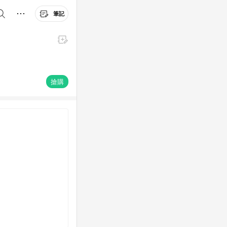
筆記
搶購