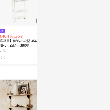
降價
降價
降價
1,404
$2,214
$1,460
(降$2,056)
(降$2,835)
(降$1
客尊屋】粗管/小資型 35X60X
【客尊屋】小資型《粗管徑》45
【客尊屋】小
35Hcm 白騎士四層架
X60X135Hcm 白騎士七層架
X45X105H
力屋
特力屋
特力屋
0%
0%
0%