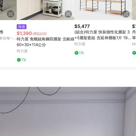
$5,477
$
降價
售
(組合)特力屋 快裝個性化層架 3
丹
$1,390
(降$200)
+5層架套組 含延伸層板1片 191x
單
 來自每一
特力屋 免螺絲角鋼四層架 北歐綠
44.5x163cm 書架 收納架 置物
特力屋
M
60x30x114公分
架
特力屋
1%
1%