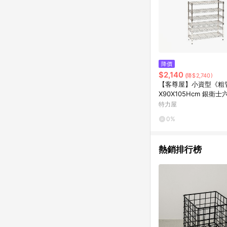
降價
$2,140
(降$2,740)
【客尊屋】小資型《粗
X90X105Hcm 銀衛
特力屋
0%
熱銷排行榜