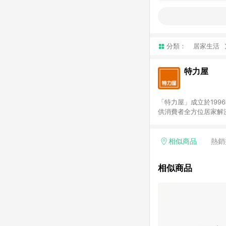
分類：
居家生活
特力屋
「特力屋」成立於199
供消費者全方位居家解
豐富品項，讓每位顧客
身打造，為消費者辦理客製化居家專案工程。 「特力屋」
升服務質感，期望每一位來
相似商品
熱銷
(Easy to buy)
繕最佳解決方案，以創
相似商品