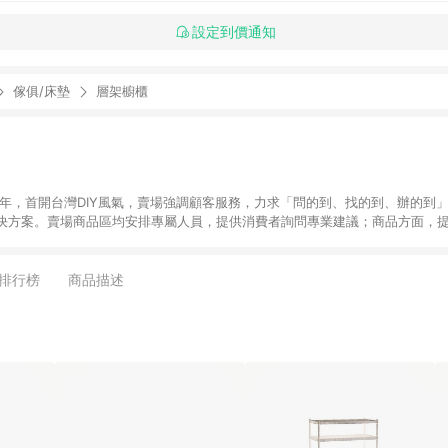
設定到價通知
傢俱/床墊
層架櫥櫃
6年，首開台灣DIY風氣，賣場強調顧客服務，力求「問的到、找的到、辦的到
決方案。賣場商品區均安排專屬人員，提供消費者詢問專業建議；商品方面，提
找到居家修繕、佈置或裝潢時所需；另外，在各家分店內規劃「居家裝修中心
針對商品、陳列、服務、系統、流程等各方面進行整合，提
店顧客，能輕鬆挑選到商品(Simple to choose)、在最短的時間內完成
排行榜
商品描述
、每次到「特力屋」購物都能得到新的啟發與靈感(Exciting experience)，同時
造優質居家環境為首要目標，成為消費者打造幸福家園時的優先選擇。