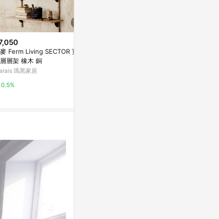
7,050
限時加碼
降價
麥 Ferm Living SECTOR 寬版
$2,399
$1,812
(降$2,
層層架 橡木 銅
波浪五層重型鐵力士架(實際出貨
【客尊屋】粗管
arais 瑪黑家居
不含陳列佈置物)
210Hcm 
萬家福線上購物
特力屋
0.5%
6%
0%