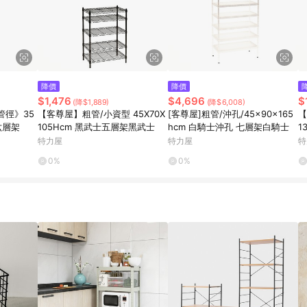
降價
降價
$1,476
$4,696
$
(降$1,889)
(降$6,008)
管徑》35
【客尊屋】粗管/小資型 45X70X
[客尊屋]粗管/沖孔/45x90x165
【
士六層架
105Hcm 黑武士五層架黑武士
hcm 白騎士沖孔 七層架白騎士
1
特力屋
特力屋
特
0%
0%