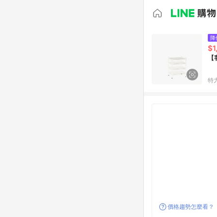
降
$1
【
特
價格趨勢怎麼看？