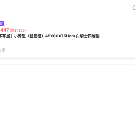
價
,447
(降$1,853)
客尊屋】小資型《粗管徑》45X60X75Hcm 白騎士四層架
力屋