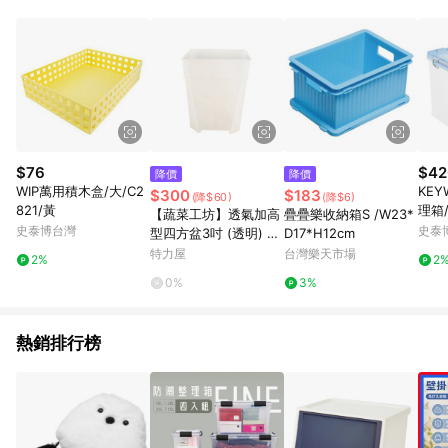
鬆挑選到商品(Simple to choose)、在最短的時間內完成訂購或
結帳流程(Easy to buy)、每次到「特力屋」購物都能得到新的啟
發與靈感(Exciting experience)，同時持續提供消費者居家修繕
最佳解決方案，以創造優質居家環境為首要目標，成為消費者打
造幸福家園時的優先選擇。
$76
$42
降價
降價
WIP萬用積木盒/大/C2
KE
$300
$183
(降$60)
(降$6)
821/黃
理箱/
【蔬菜工坊】透氣加高
疊疊樂收納箱S /W23*
史泰博台灣
史泰
型四方盆3吋 (透明) 20
D17*H12cm
入/組
特力屋
台灣樂天市場
2%
2
0%
3%
熱銷排行榜