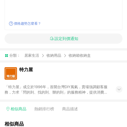
價格趨勢怎麼看？
設定到價通知
分類：
居家生活
收納用品
收納箱收納盒
特力屋
「特力屋」成立於1996年，首開台灣DIY風氣，賣場強調顧客服
務，力求「問的到、找的到、辦的到」的服務精神，提供消費者
全方位居家解決方案。賣場商品區均安排專屬人員，提供消費者
詢問專業建議；商品方面，提供超過3萬多種豐富品項，讓每位顧
客找到居家修繕、佈置或裝潢時所需；另外，在各家分店內規劃
相似商品
熱銷排行榜
商品描述
「居家裝修中心」，依顧客需求量身打造，為消費者辦理客製化
居家專案工程。 「特力屋」針對商品、陳列、服務、系統、流程
相似商品
等各方面進行整合，提升服務質感，期望每一位來店顧客，能輕