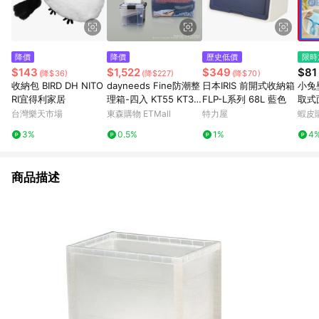
降價
降價
歷史低價
限時
$143
$1,522
$349
$81
(降$36)
(降$227)
(降$70)
收納包 BIRD DH NITO
dayneeds Fine防潮整
日本IRIS 前開式收納箱
小兔
RI宜得利家居
理箱-四入 KT55 KT35
FLP-L系列 68L 藍色
取式
LT20 KT10
無痕
台灣樂天市場
東森購物 ETMall
特力屋
蝦皮
納盒
3%
0.5%
1%
4
平面
抽紙
商品描述