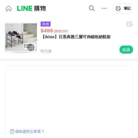
筆記
降價
$499
(降$500)
【ikloo】日系典雅三層可伸縮收納鞋架
搶購
特力屋
價格趨勢怎麼看？