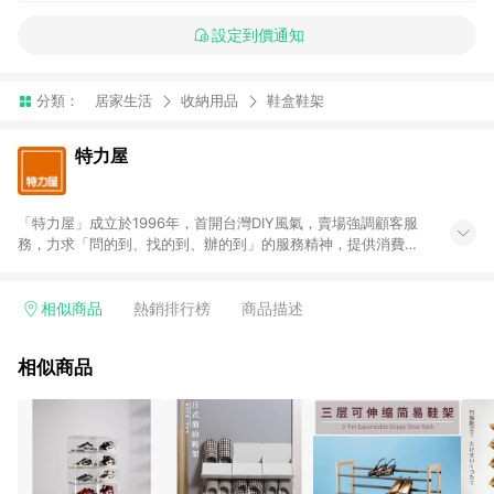
設定到價通知
分類：
居家生活
收納用品
鞋盒鞋架
特力屋
「特力屋」成立於1996年，首開台灣DIY風氣，賣場強調顧客服
務，力求「問的到、找的到、辦的到」的服務精神，提供消費者
全方位居家解決方案。賣場商品區均安排專屬人員，提供消費者
詢問專業建議；商品方面，提供超過3萬多種豐富品項，讓每位顧
客找到居家修繕、佈置或裝潢時所需；另外，在各家分店內規劃
相似商品
熱銷排行榜
商品描述
「居家裝修中心」，依顧客需求量身打造，為消費者辦理客製化
居家專案工程。 「特力屋」針對商品、陳列、服務、系統、流程
相似商品
等各方面進行整合，提升服務質感，期望每一位來店顧客，能輕
鬆挑選到商品(Simple to choose)、在最短的時間內完成訂購或
結帳流程(Easy to buy)、每次到「特力屋」購物都能得到新的啟
發與靈感(Exciting experience)，同時持續提供消費者居家修繕
最佳解決方案，以創造優質居家環境為首要目標，成為消費者打
造幸福家園時的優先選擇。