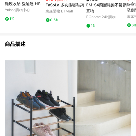
鞋履收納 愛迪達 HS97
好室
FaSoLa 多功能曬鞋架
EM-S4四層鞋架不鏽鋼
67 黑白
Yahoo購物中心
吸側
置物
東森購物 ETMall
萬家
PChome 24h購物
1%
0.5%
6
1%
商品描述