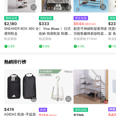
限時加碼
限時加碼
歷史低價
限時
$2,180
$333
$644
$23
(降$160)
SNEAKER BOX 360 全
〖 𝑽𝒊𝒗𝒂 𝑯𝒐𝒎𝒆 〗日式
創意可伸縮鞋架家用多
現貨
透明鞋盒
收納 簡易鞋架 鞋櫃 組
功能客廳簡易放鞋架子
架 
合鞋櫃 宿舍鞋櫃 鞋盒
三層加寬男女鞋收納架
收納
蝦皮購物
蝦皮購物
東森購物 ETMall
蝦皮
室內拖鞋架 拖鞋架 置
盆栽架
2.8%
5.6%
0.5%
1
物架 收納架 鞋架
架 
花架
熱銷排行榜
$474
降價
限時加碼
ADIDAS 鞋袋-手提袋
$40
$154
$799
(降$6)