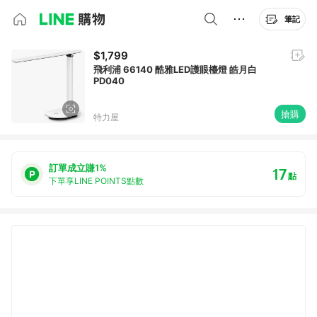
筆記
$1,799
飛利浦 66140 酷雅LED護眼檯燈 皓月白
PD040
搶購
特力屋
訂單成立賺1%
17
點
下單享LINE POINTS點數