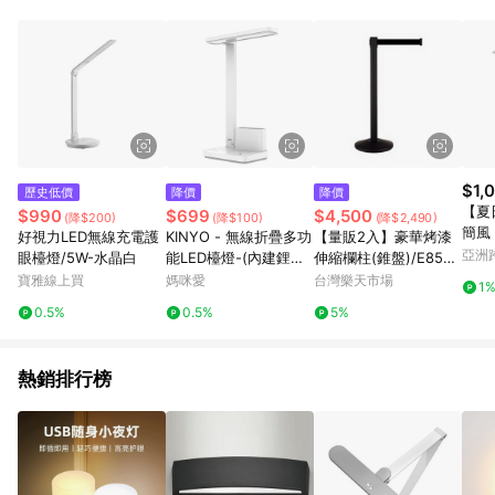
鬆挑選到商品(Simple to choose)、在最短的時間內完成訂購或
結帳流程(Easy to buy)、每次到「特力屋」購物都能得到新的啟
發與靈感(Exciting experience)，同時持續提供消費者居家修繕
最佳解決方案，以創造優質居家環境為首要目標，成為消費者打
造幸福家園時的優先選擇。
$1,
歷史低價
降價
降價
【夏
$990
$699
$4,500
(降$200)
(降$100)
(降$2,490)
簡風
好視力LED無線充電護
KINYO - 無線折疊多功
【量販2入】豪華烤漆
檯燈 
亞洲
眼檯燈/5W-水晶白
能LED檯燈-(內建鋰電
伸縮欄柱(錐盤)/E85A-
Pinko
池)-PLED4205
BK 開店/欄柱/紅龍柱/
寶雅線上買
媽咪愛
台灣樂天市場
1
排隊/動線規劃
0.5%
0.5%
5%
熱銷排行榜