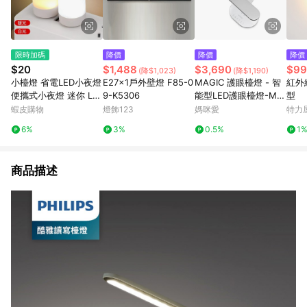
限時加碼
降價
降價
降價
$20
$1,488
$3,690
$99
(降$1,023)
(降$1,190)
小檯燈 省電LED小夜燈
E27x1戶外壁燈 F85-0
MAGIC 護眼檯燈 - 智
紅外
便攜式小夜燈 迷你 LE
9-K5306
能型LED護眼檯燈-MA
型
D燈 USB燈護眼迷你燈
358
蝦皮購物
燈飾123
媽咪愛
特力
LED隨身燈電腦移動電
6%
3%
0.5%
1
源 小燈嬰兒床頭小夜燈
商品描述