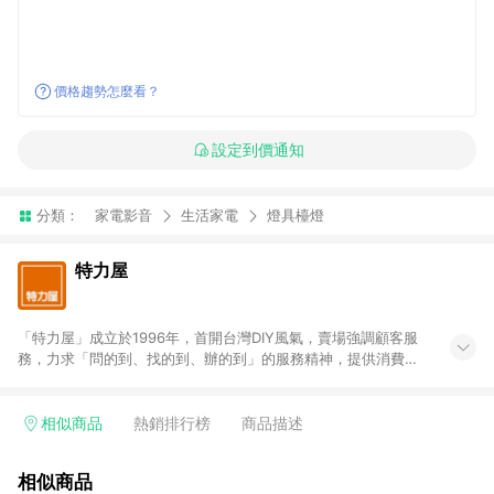
價格趨勢怎麼看？
設定到價通知
分類：
家電影音
生活家電
燈具檯燈
特力屋
「特力屋」成立於1996年，首開台灣DIY風氣，賣場強調顧客服
務，力求「問的到、找的到、辦的到」的服務精神，提供消費者
全方位居家解決方案。賣場商品區均安排專屬人員，提供消費者
詢問專業建議；商品方面，提供超過3萬多種豐富品項，讓每位顧
客找到居家修繕、佈置或裝潢時所需；另外，在各家分店內規劃
相似商品
熱銷排行榜
商品描述
「居家裝修中心」，依顧客需求量身打造，為消費者辦理客製化
居家專案工程。 「特力屋」針對商品、陳列、服務、系統、流程
相似商品
等各方面進行整合，提升服務質感，期望每一位來店顧客，能輕