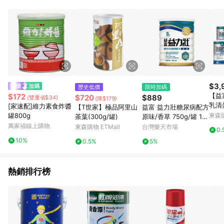
鬆挑選到商品(Simple to choose)、在最短的時間內完成訂購或
結帳流程(Easy to buy)、每次到「特力屋」購物都能得到新的啟
發與靈感(Exciting experience)，同時持續提供消費者居家修繕
最佳解決方案，以創造優質居家環境為首要目標，成為消費者打
造幸福家園時的優先選擇。
$3,
歷史低價
限時加碼
【益
$172
$720
$889
(雙重省$34)
(降$179)
乳清蛋
[家速配]維力素食炸醬
【T世家】極品阿里山
益富 益力壯糖尿病配方
00
罐800g
東森購
茶葉(300g/罐)
原味/香草 750g/罐 12
萬家福線上購物
罐/箱 減少10%醣 低GI
東森購物 ETMall
台灣樂天市場
0.
優質雙蛋白 公司貨【立
10%
0.5%
5%
赫藥局】
熱銷排行榜