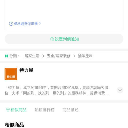
價格趨勢怎麼看？
設定到價通知
分類：
居家生活
五金/居家裝修
油漆塗料
特力屋
「特力屋」成立於1996年，首開台灣DIY風氣，賣場強調顧客服
務，力求「問的到、找的到、辦的到」的服務精神，提供消費者
全方位居家解決方案。賣場商品區均安排專屬人員，提供消費者
詢問專業建議；商品方面，提供超過3萬多種豐富品項，讓每位顧
客找到居家修繕、佈置或裝潢時所需；另外，在各家分店內規劃
相似商品
熱銷排行榜
商品描述
「居家裝修中心」，依顧客需求量身打造，為消費者辦理客製化
居家專案工程。 「特力屋」針對商品、陳列、服務、系統、流程
相似商品
等各方面進行整合，提升服務質感，期望每一位來店顧客，能輕