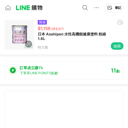
筆記
降價
$1,156
(降$297)
日本 Asahipen 水性高機能健康塗料 粉綠
1.6L
搶購
特力屋
訂單成立賺1%
11
點
下單享LINE POINTS點數