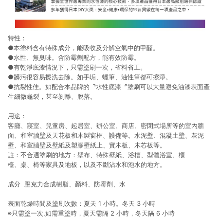
特性：
●本塗料含有特殊成分，能吸收及分解空氣中的甲醛。
●水性、無臭味。含防霉劑配方，能有效防霉。
●有乾淨底漆情況下，只需塗刷一次，省料省工。
●髒污很容易擦洗去除。如手垢、蠟筆、油性筆都可擦淨。
●抗裂性佳。如配合本品牌的〝水性底漆〞塗刷可以大量避免油漆表面產
生細微龜裂，甚至剝離、脫落。
用途：
客廳、寢室、兒童房、起居室、辦公室、商店、密閉式場所等的室內牆
面、和室牆壁及天花板和木製窗框、護備等。水泥壁、混凝土壁、灰泥
壁、和室牆壁及壁紙及塑膠壁紙上、實木板、木芯板等。
註：不合適塗刷的地方：壁布、特殊壁紙、浴槽、型體浴室、櫃
檯、桌、椅等家具及地板，以及不斷沾水和泡水的地方。
成分 壓克力合成樹脂、顏料、防霉劑、水
表面乾燥時間及塗刷次數：夏天 1 小時。冬天 3 小時
※只需塗一次,如需重塗時，夏天需隔 2 小時，冬天隔 6 小時