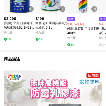
$3,299
$199
降價
降價
(調漆) 立邦 抗病毒淨
虹牌 彩虹屋調合漆有光
$105
$4,
(降$4)
味兒童漆4.5L BN6860
鐵棕色 0.8L
恐龍 漆必豔 印度紅136
【Ra
-4 紫羅蘭
特力屋
特力屋
400ml
漆】
平光
特力屋
特力
1%
1%
豪灰
1%
0
商品描述