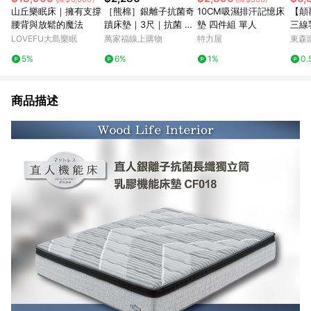
山丘樂眠床｜擁有支撐
［熊棉］銀離子抗菌奇
10CM吸濕排汗記憶床
【顛
腰背與放鬆的魔法
蹟床墊｜3尺｜抗菌 抑
墊 四件組 單人
三線
菌 折疊床 偏硬款 高支
(雙人
LOVEFU大島樂眠
萬家福線上購物
特力屋
東森購
撐 好收納 車宿 露營 租
5%
6%
1%
0.
屋
商品描述