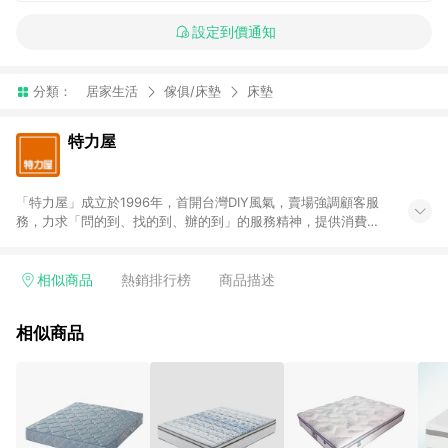
設定到價通知
分類：
居家生活
傢俱/床墊
床墊
特力屋
「特力屋」成立於1996年，首開台灣DIY風氣，賣場強調顧客服
務，力求「問的到、找的到、辦的到」的服務精神，提供消費者
全方位居家解決方案。賣場商品區均安排專屬人員，提供消費者
詢問專業建議；商品方面，提供超過3萬多種豐富品項，讓每位顧
客找到居家修繕、佈置或裝潢時所需；另外，在各家分店內規劃
相似商品
熱銷排行榜
商品描述
「居家裝修中心」，依顧客需求量身打造，為消費者辦理客製化
居家專案工程。 「特力屋」針對商品、陳列、服務、系統、流程
相似商品
等各方面進行整合，提升服務質感，期望每一位來店顧客，能輕
鬆挑選到商品(Simple to choose)、在最短的時間內完成訂購或
結帳流程(Easy to buy)、每次到「特力屋」購物都能得到新的啟
發與靈感(Exciting experience)，同時持續提供消費者居家修繕
最佳解決方案，以創造優質居家環境為首要目標，成為消費者打
造幸福家園時的優先選擇。