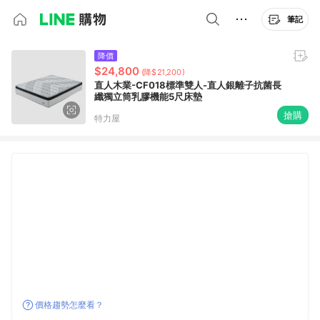
筆記
降價
$24,800
(降$21,200)
直人木業-CF018標準雙人-直人銀離子抗菌長
纖獨立筒乳膠機能5尺床墊
搶購
特力屋
價格趨勢怎麼看？