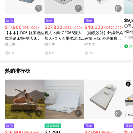
$9,
降價
降價
降價
◎單人
$11,900
$27,800
$48,600
(降$1,000)
(降$24,200)
(降$20,200)
棉床墊
【本木】D06 抗菌連結
直人木業-CF068雙人
【顛覆設計】針織舒柔
家居
台灣
式彈簧床墊-雙大6尺
加大-直人石墨烯調溫
表布 三線 舒適健康彈
抑菌高硬度獨立筒機能
簧床墊(雙人5尺)
特力屋
特力屋
特力屋
3
6尺床墊
0%
0%
0%
熱銷排行榜
降價
限時加碼
降價
降價
$18,900
$2,280
$2,890
$5,
(降$6,000)
(降$500)