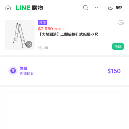
筆記
降價
$2,950
(降$150)
【大船回港】二關節擴孔式鋁梯-7尺
搶購
特力屋
降價
$150
近期最省