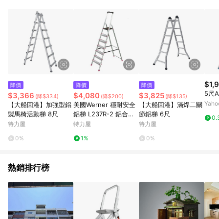
鬆挑選到商品(Simple to choose)、在最短的時間內完成訂購或
結帳流程(Easy to buy)、每次到「特力屋」購物都能得到新的啟
發與靈感(Exciting experience)，同時持續提供消費者居家修繕
最佳解決方案，以創造優質居家環境為首要目標，成為消費者打
造幸福家園時的優先選擇。
$1,
降價
降價
降價
5尺
$3,366
$4,080
$3,825
(降$334)
(降$200)
(降$135)
Yah
【大船回港】加強型鋁
美國Werner 穩耐安全
【大船回港】滿焊二關
製馬椅活動梯 8尺
鋁梯 L237R-2 鋁合金
節鋁梯 6尺
0.
大平台7階家用梯/A字
特力屋
特力屋
特力屋
梯
0%
1%
0%
熱銷排行榜