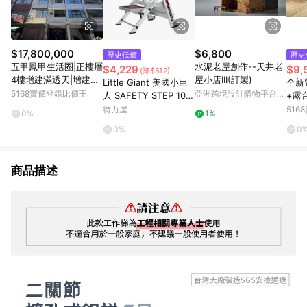
$17,800,000
$6,800
歷史低價
歷史
五甲鳳甲生活圈|正樓層
水泥老屋創作--天井老
$4,229
$9,
(降$512)
4樓增建滿透天|增建大
屋小店III(訂製)
Little Giant 美國小巨
全新
空間｜高雄市鳳山區三
5168實價登錄比價王
亞洲跨境設計購物平台
人 SAFETY STEP 102
+露
商街
Pinkoi
10BA 二階安全步梯
機校
特力屋
51
0%
1%
和街
0%
0
商品描述