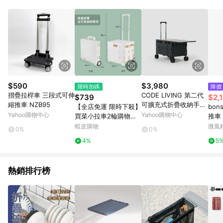
鬆挑選到商品(Simple to choose)、在最短的時間內完成訂購或
結帳流程(Easy to buy)、每次到「特力屋」購物都能得到新的啟
發與靈感(Exciting experience)，同時持續提供消費者居家修繕
最佳解決方案，以創造優質居家環境為首要目標，成為消費者打
造幸福家園時的優先選擇。
$590
$3,980
限時加碼
降價
摺疊拉桿車 三段式可伸
CODE LIVING 第二代
$739
$2,
縮推車 NZB95
可擴充式折疊收納手推
【全店免運 限時下殺】
bon
車(桌板延伸)~黑色
Yahoo購物中心
Yahoo購物中心
買菜小拉車2輪購物小
推車 
推車摺疊款網紅家用拿
蝦皮購物
微風
0%
0%
取快遞手推車擺攤神器
4%
5
折疊推車 收納車 小拉
車 折疊購物車
熱銷排行榜