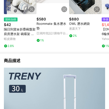
$580
$880
限時加碼
降價
Roommate 集水瀝水
OWL 瀝水網袋
$42
$1,
墊
逐露天下
隔日到貨🎀折疊碗盤架
【ON
亞洲跨境設計購物平台
廚房瀝水架 碗碟架 廚
6輪
2%
Pinkoi
房碗架 檯面瀝水 碗盤
推車(
蝦皮購物
Yah
1%
瀝水架 瀝水架 摺疊瀝
2.8%
1
水架 摺疊碗碟架 盤子
瀝水架
商品描述