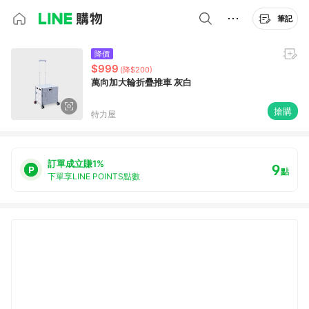
筆記
降價
$999
(降$200)
萬向加大輪折疊推車 灰白
搶購
特力屋
訂單成立賺1%
9
點
下單享LINE POINTS點數