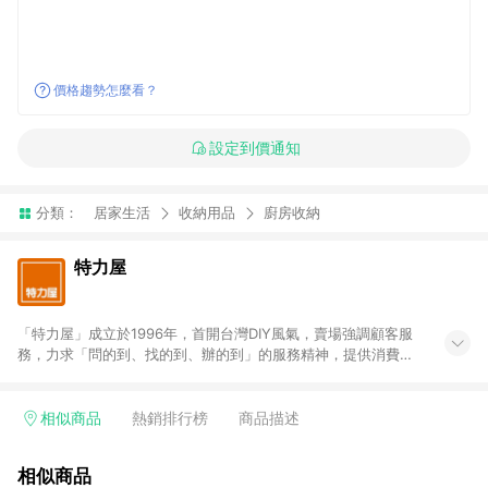
價格趨勢怎麼看？
設定到價通知
分類：
居家生活
收納用品
廚房收納
特力屋
「特力屋」成立於1996年，首開台灣DIY風氣，賣場強調顧客服
務，力求「問的到、找的到、辦的到」的服務精神，提供消費者
全方位居家解決方案。賣場商品區均安排專屬人員，提供消費者
詢問專業建議；商品方面，提供超過3萬多種豐富品項，讓每位顧
客找到居家修繕、佈置或裝潢時所需；另外，在各家分店內規劃
相似商品
熱銷排行榜
商品描述
「居家裝修中心」，依顧客需求量身打造，為消費者辦理客製化
居家專案工程。 「特力屋」針對商品、陳列、服務、系統、流程
相似商品
等各方面進行整合，提升服務質感，期望每一位來店顧客，能輕