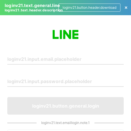
loginv21.text.general.line
loginv21.button.header.download
loginv21.text.header.description
L
o
g
i
n
loginv21.button.general.login
loginv21.text.emaillogin.note.1