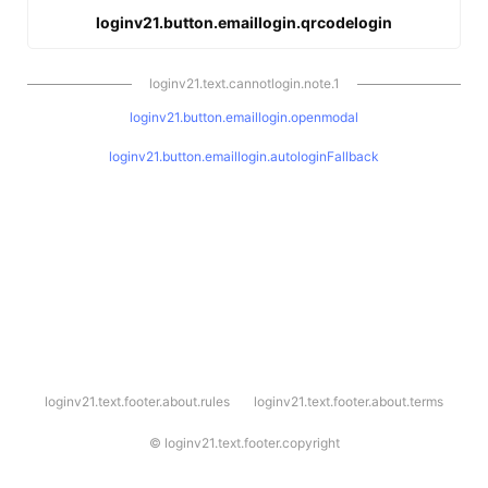
loginv21.button.emaillogin.qrcodelogin
loginv21.text.cannotlogin.note.1
loginv21.button.emaillogin.openmodal
loginv21.button.emaillogin.autologinFallback
l
loginv21.text.footer.about.rules
loginv21.text.footer.about.terms
o
g
i
©
loginv21.text.footer.copyright
n
v
2
1