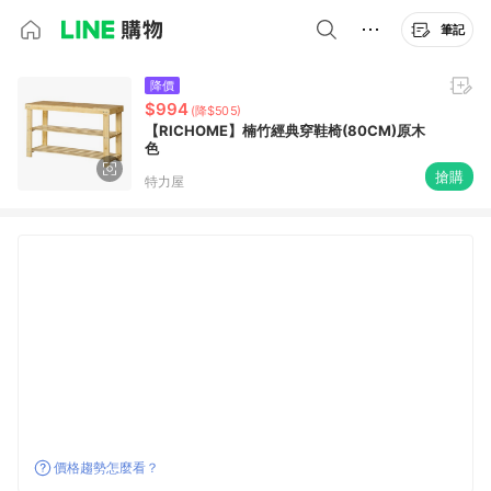
筆記
降價
$994
(降$505)
【RICHOME】楠竹經典穿鞋椅(80CM)原木
色
搶購
特力屋
價格趨勢怎麼看？