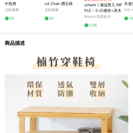
中島凳
nd Chair 鑽石椅
木邊
umami | 滿溢凳几 RIP
北歐櫥窗
北歐櫥窗
HOL
PLE - S-白桶身+原木
Marais 瑪黑家居
2%
2%
1
0.5%
商品描述