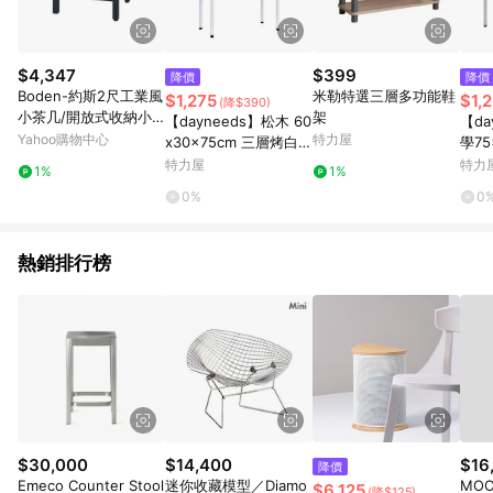
$4,347
$399
降價
降價
Boden-約斯2尺工業風
米勒特選三層多功能鞋
$1,275
$1,
(降$390)
小茶几/開放式收納小
架
【dayneeds】松木 60
【da
茶几-60x60x56cm
Yahoo購物中心
特力屋
x30x75cm 三層烤白收
學75
納層架原木
烤白
特力屋
特力
1%
1%
0%
0
熱銷排行榜
$30,000
$14,400
$16
降價
Emeco Counter Stool
迷你收藏模型／Diamo
MOO
$6,125
(降$125)