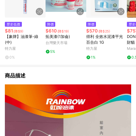
歷史低價
降價
降價
歷史
$81
$610
$570
$75
(降$9)
(降$19)
(降$25)
【象牌】油漆筆-綠
拓美漆(1加侖)
得利 全效水泥漆平光
DO
(中)
百合白 1G
財貓
台灣樂天市場
手 1
特力屋
特力屋
Mar
5%
0%
1%
0.
商品描述