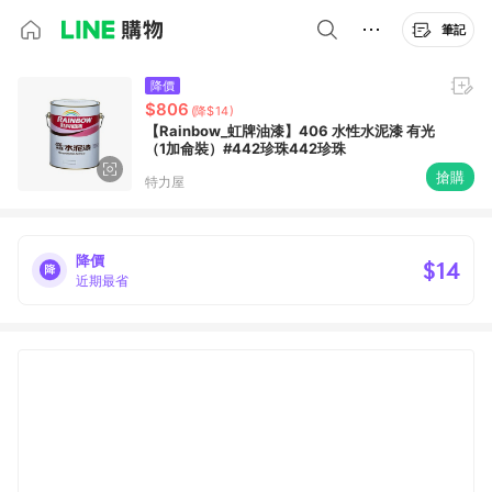
筆記
降價
$806
(降$14)
【Rainbow_虹牌油漆】406 水性水泥漆 有光
（1加侖裝）#442珍珠442珍珠
搶購
特力屋
降價
$14
近期最省