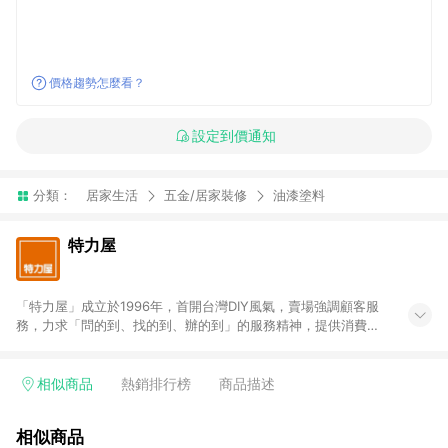
價格趨勢怎麼看？
設定到價通知
分類：
居家生活
五金/居家裝修
油漆塗料
特力屋
「特力屋」成立於1996年，首開台灣DIY風氣，賣場強調顧客服
務，力求「問的到、找的到、辦的到」的服務精神，提供消費者
全方位居家解決方案。賣場商品區均安排專屬人員，提供消費者
詢問專業建議；商品方面，提供超過3萬多種豐富品項，讓每位顧
客找到居家修繕、佈置或裝潢時所需；另外，在各家分店內規劃
相似商品
熱銷排行榜
商品描述
「居家裝修中心」，依顧客需求量身打造，為消費者辦理客製化
居家專案工程。 「特力屋」針對商品、陳列、服務、系統、流程
相似商品
等各方面進行整合，提升服務質感，期望每一位來店顧客，能輕