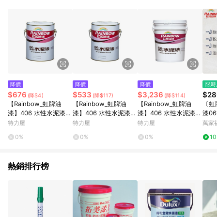
鬆挑選到商品(Simple to choose)、在最短的時間內完成訂購或
結帳流程(Easy to buy)、每次到「特力屋」購物都能得到新的啟
發與靈感(Exciting experience)，同時持續提供消費者居家修繕
最佳解決方案，以創造優質居家環境為首要目標，成為消費者打
造幸福家園時的優先選擇。
降價
降價
降價
限時
$676
$533
$3,236
$28
(降$4)
(降$117)
(降$114)
【Rainbow_虹牌油
【Rainbow_虹牌油
【Rainbow_虹牌油
〔虹
漆】406 水性水泥漆
漆】406 水性水泥漆
漆】406 水性水泥漆
漆06
有光（1加侖裝）#420
平光（1加侖裝）490黑
平光（5加侖裝）4090
特力屋
特力屋
特力屋
萬家
-27咖啡420-27咖啡
色490黑色
玫瑰白4090玫瑰白
0%
0%
0%
1
熱銷排行榜