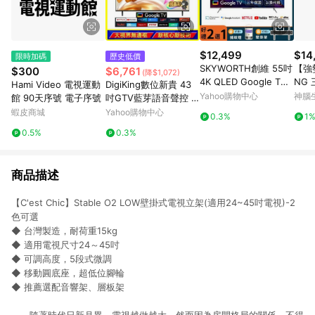
$12,499
$14
限時加碼
歷史低價
SKYWORTH創維 55吋
【強
$300
$6,761
(降$1,072)
4K QLED Google TV
NG 
Hami Video 電視運動
DigiKing數位新貴 43
聯網液晶顯示器 55SQ
ow
Yahoo購物中心
神腦
館 90天序號 電子序號
吋GTV藍芽語音聲控 IP
G95系列
液晶
S FHD智慧聯網液晶顯
蝦皮商城
Yahoo購物中心
0.3%
1
黑
示器電視 DK-G43FM3
0.5%
0.3%
3
商品描述
【C'est Chic】Stable O2 LOW壁掛式電視立架(適用24~45吋電視)-2
色可選
◆ 台灣製造，耐荷重15kg
◆ 適用電視尺寸24～45吋
◆ 可調高度，5段式微調
◆ 移動圓底座，超低位腳輪
◆ 推薦選配音響架、層板架