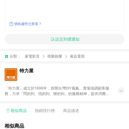
價格趨勢怎麼看？
設定到價通知
分類：
家電影音
視聽娛樂
液晶電視
特力屋
「特力屋」成立於1996年，首開台灣DIY風氣，賣場強調顧客服
務，力求「問的到、找的到、辦的到」的服務精神，提供消費者
全方位居家解決方案。賣場商品區均安排專屬人員，提供消費者
詢問專業建議；商品方面，提供超過3萬多種豐富品項，讓每位顧
客找到居家修繕、佈置或裝潢時所需；另外，在各家分店內規劃
相似商品
熱銷排行榜
商品描述
「居家裝修中心」，依顧客需求量身打造，為消費者辦理客製化
居家專案工程。 「特力屋」針對商品、陳列、服務、系統、流程
相似商品
等各方面進行整合，提升服務質感，期望每一位來店顧客，能輕