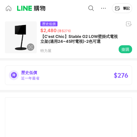
筆記
歷史低價
$2,480
(降$276)
【C'est Chic】Stable O2 LOW壁掛式電視
立架(適用24~45吋電視)-2色可選
搶購
特力屋
歷史低價
$276
近一年最省