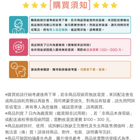
※購買前請仔細考慮後再下單，若非商品瑕疵而無故退貨，來回配送會造
成商品損耗而難以再販售，我司將蒙受損失。對商品有疑慮，請先用問與
答或電洽，將有專人為您服務，確認需求後，請再購買。
※商品到貨 7 日內為鑑賞期（鑑賞期非試用期），若「非商品本身瑕疵」
或配送過程導致瑕疵問題，需酌收退貨運費 $100～300 元。
※商品如經拆封、使用、或拆解以致缺乏完整性及失去再販售價值時，恕
無法退（換）貨！請保持商品、附件、包裝、說明書等完好。
※商品可能因拍攝產生色差，圖片僅供參考，商品依實際供貨樣式為準。