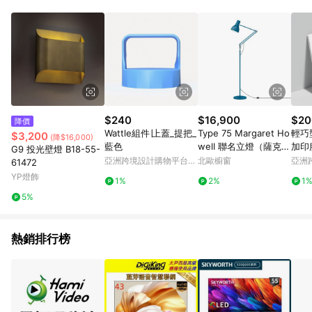
鬆挑選到商品(Simple to choose)、在最短的時間內完成訂購或
結帳流程(Easy to buy)、每次到「特力屋」購物都能得到新的啟
發與靈感(Exciting experience)，同時持續提供消費者居家修繕
最佳解決方案，以創造優質居家環境為首要目標，成為消費者打
造幸福家園時的優先選擇。
$240
$16,900
$20
降價
Wattle組件∣上蓋_提把_
Type 75 Margaret Ho
輕巧
$3,200
(降$16,000)
藍色
well 聯名立燈（薩克斯
加印
G9 投光壁燈 B18-55-
藍）
亞洲跨境設計購物平台
北歐櫥窗
亞洲
61472
Pinkoi
Pinko
YP燈飾
1%
2%
1
5%
熱銷排行榜