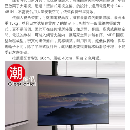
隨著時代日新月異，電視越做越大，然而因為房間格局的關係，不得
已放棄了大電視。透過「壁掛式電視立架」的設計，適用電視尺寸 24～
45 吋，不需要佔用大量安裝空間，依舊保持部屋寬敞。
依個人視角習慣，可微調電視高度，擁有最舒適的觀影體驗。最高承
重 15kg，並且日本試驗在震度 7 的情況下，相對於一般電視的擺放方
式，更不易傾倒。因此可在任何場所佈置，如房間、客廳、廚房或商務空
間。電視的線材，可裝入鋼管支架內，讓居家空間井然有序。MDF 圓底
盤熱壓成型，密實封邊低翹曲，質感細膩，耐用性高。超低位腳輪，與常
規輪子不同，除了半埋式設計外，此結構更能讓腳輪移動滑順平穩，不易
受到灰塵阻礙。
推薦選配音響架 60cm、層板 40cm，黑白 2 色可選。