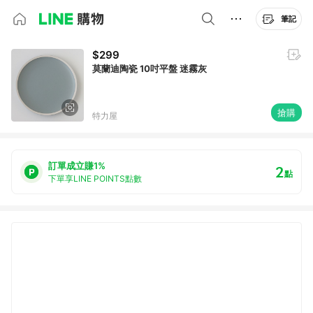
筆記
$299
莫蘭迪陶瓷 10吋平盤 迷霧灰
搶購
特力屋
訂單成立賺1%
2
點
下單享LINE POINTS點數