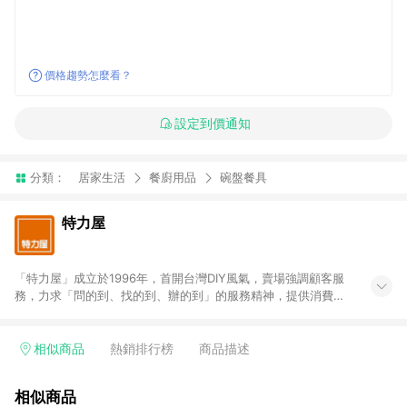
價格趨勢怎麼看？
設定到價通知
分類：
居家生活
餐廚用品
碗盤餐具
特力屋
「特力屋」成立於1996年，首開台灣DIY風氣，賣場強調顧客服
務，力求「問的到、找的到、辦的到」的服務精神，提供消費者
全方位居家解決方案。賣場商品區均安排專屬人員，提供消費者
詢問專業建議；商品方面，提供超過3萬多種豐富品項，讓每位顧
客找到居家修繕、佈置或裝潢時所需；另外，在各家分店內規劃
相似商品
熱銷排行榜
商品描述
「居家裝修中心」，依顧客需求量身打造，為消費者辦理客製化
居家專案工程。 「特力屋」針對商品、陳列、服務、系統、流程
相似商品
等各方面進行整合，提升服務質感，期望每一位來店顧客，能輕