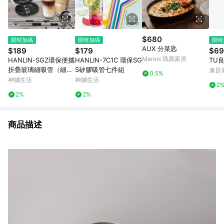
$680
限時加碼
限時加碼
限時
AUX 分菜匙
$189
$179
$69
Marais 瑪黑家居
HANLIN-SGZ環保便攜
HANLIN-7C1C 環保SG
TU
折疊玻璃細吸管（細
S矽膠吸管七件組
康是美
0.5%
管）
神腦生活
神腦生活
2
2%
2%
商品描述