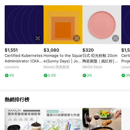
鬆挑選到商品(Simple to choose)、在最短的時間內完成訂購或
結帳流程(Easy to buy)、每次到「特力屋」購物都能得到新的啟
發與靈感(Exciting experience)，同時持續提供消費者居家修繕
最佳解決方案，以創造優質居家環境為首要目標，成為消費者打
造幸福家園時的優先選擇。
$1,551
$3,080
$320
$1,5
Certified Kubernetes
Homage to the Squar
日式 啞光粉釉 20cm
Cert
Administrator (CKA):
e(Sunny Days) | Jose
陶瓷圓盤｜嫣紅粉│單
Proj
Unit 3
f Albers - 銀色鋁框-中
品
(CAP
coursera
Marais 瑪黑家居
WAGA Store
cour
尺寸
4
3%
0.5%
3%
3
熱銷排行榜