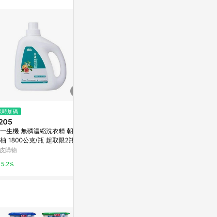
$988
$1,200
限時加碼
MARVEL汎奇 環保檜木柑橘洗衣
綺緣 玫瑰香
205
精2000ml+親膚低敏衣物柔軟精
衣精(含贈品)
一生機 無磷濃縮洗衣精 朝露葡
600ml(天然抗菌精油親膚低敏)
東森購物 ETMall
東森購物 ETMa
柚 1800公克/瓶 超取限2瓶@
皮購物
0.5%
0.5%
5.2%