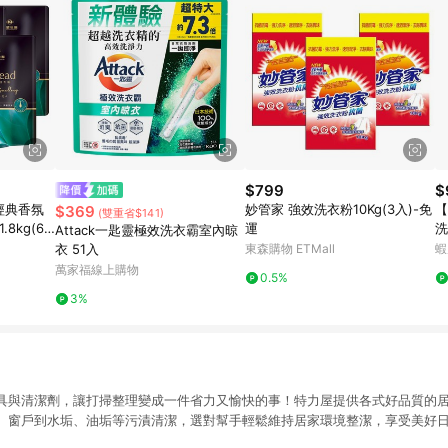
$799
$
d經典香氛
妙管家 強效洗衣粉10Kg(3入)-免
【
$369
(雙重省$141)
8kg(6
運
洗
Attack一匙靈極效洗衣霸室內晾
裝
衣 51入
東森購物 ETMall
蝦
萬家福線上購物
0.5%
3%
具與清潔劑，讓打掃整理變成一件省力又愉快的事！特力屋提供各式好品質的
、窗戶到水垢、油垢等污漬清潔，選對幫手輕鬆維持居家環境整潔，享受美好