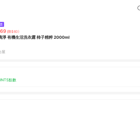
價
269
(降$60)
滴淨 有機生活洗衣露 柿子精粹 2000ml
力屋
OINTS點數