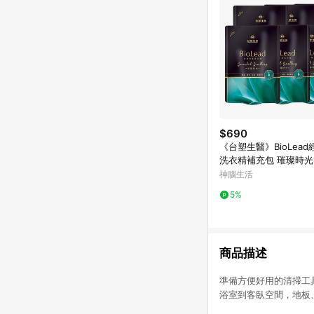
$690
《台塑生醫》BioLea
洗衣精補充包 璀璨時光1.
包入)
神腦生活
5%
商品描述
準備方便好用的清掃工
浴室到客臥空間，地板