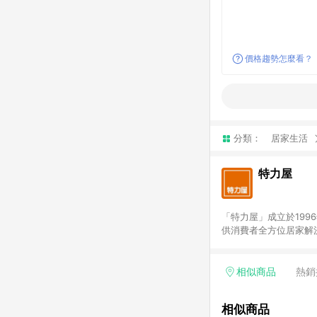
價格趨勢怎麼看？
分類：
居家生活
特力屋
「特力屋」成立於199
供消費者全方位居家解
豐富品項，讓每位顧客
身打造，為消費者辦理客製化居家專案工程。 「特力屋」
升服務質感，期望每一位來
相似商品
熱銷
(Easy to buy)
繕最佳解決方案，以創
相似商品