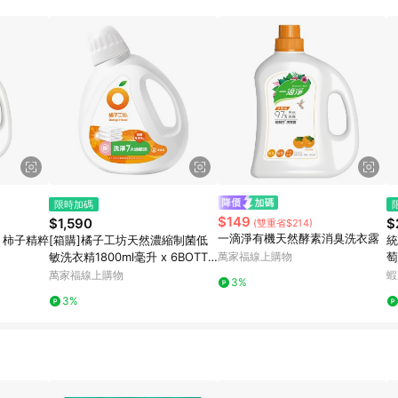
限時加碼
$149
$1,590
$
(雙重省$214)
一滴淨有機天然酵素消臭洗衣露
 柿子精粹
[箱購]橘子工坊天然濃縮制菌低
統
敏洗衣精1800ml毫升 x 6BOTTL
萬家福線上購物
萄
E瓶
萬家福線上購物
蝦
3%
3%