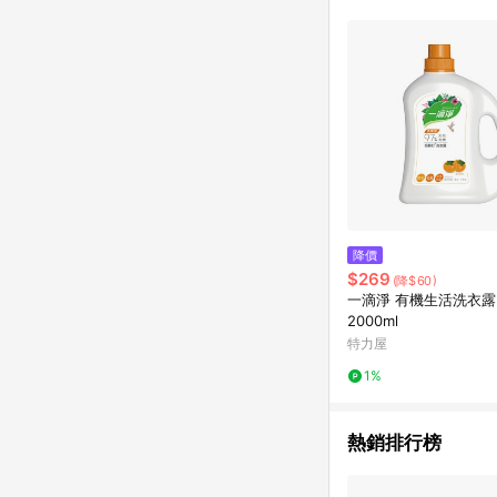
降價
$269
(降$60)
一滴淨 有機生活洗衣露
2000ml
特力屋
1%
熱銷排行榜