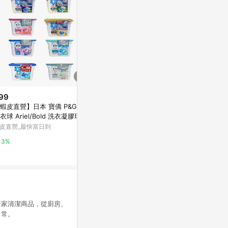
99
$210
歷史低價
蝦皮直營】日本 寶僑 P&G 4D
【蝦皮直營】日本 寶僑 P&G 4D
$540
(降$54)
衣球 Ariel/Bold 洗衣凝膠球 盒
洗衣球 Ariel/Bold 洗衣凝膠球 補
【一匙靈】Att
 2026款
充包
皮直營_最快當日到
蝦皮直營_最快當日到
洗衣精 5款任選
包裝混出) │
花王-蝦皮官方
3%
2%
3%
居家清潔商品，從廚房、
日常。