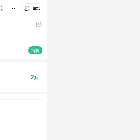
筆記
搶購
2
點