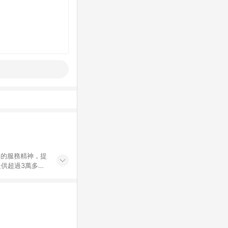
」的服務精神，提
供超過3萬多種
」，依顧客需求量
訂購或結帳流程
持續提供消費者居家修