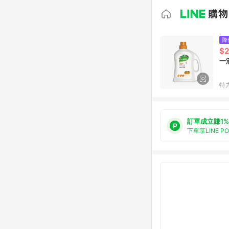
降
$
一
特
訂單成立賺1%
下單享LINE P