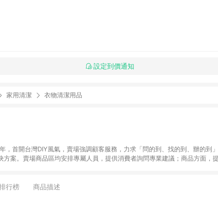
設定到價通知
家用清潔
衣物清潔用品
6年，首開台灣DIY風氣，賣場強調顧客服務，力求「問的到、找的到、辦的到
決方案。賣場商品區均安排專屬人員，提供消費者詢問專業建議；商品方面，提
找到居家修繕、佈置或裝潢時所需；另外，在各家分店內規劃「居家裝修中心
針對商品、陳列、服務、系統、流程等各方面進行整合，提
店顧客，能輕鬆挑選到商品(Simple to choose)、在最短的時間內完成
排行榜
商品描述
、每次到「特力屋」購物都能得到新的啟發與靈感(Exciting experience)，同時
造優質居家環境為首要目標，成為消費者打造幸福家園時的優先選擇。