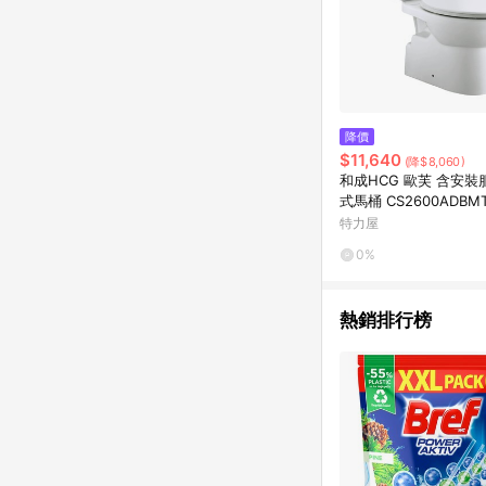
降價
$11,640
(降$8,060)
和成HCG 歐芙 含安裝
式馬桶 CS2600ADBM
特力屋
0%
熱銷排行榜