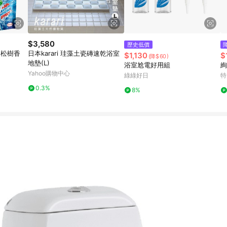
$3,580
歷史低價
-松樹香
日本karari 珪藻土瓷磚速乾浴室
$1,130
$
(降$60)
地墊(L)
浴室尬電好用組
絢
Yahoo購物中心
綠綠好日
特
0.3%
8%