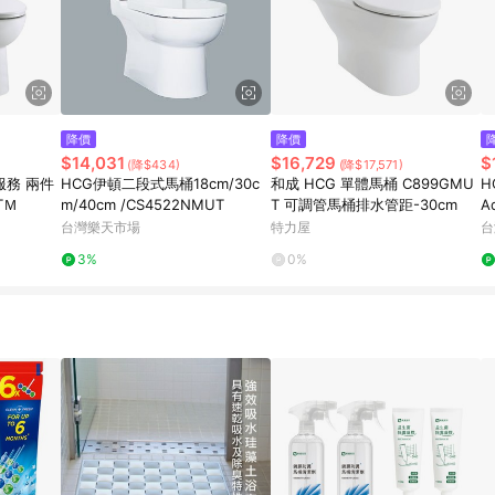
降價
降價
$14,031
$16,729
$
(降$434)
(降$17,571)
服務 兩件
HCG伊頓二段式馬桶18cm/30c
和成 HCG 單體馬桶 C899GMU
H
TＭ
m/40cm /CS4522NMUT
T 可調管馬桶排水管距-30cm
A
台灣樂天市場
特力屋
台
3%
0%