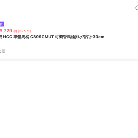
價
6,729
(降$17,571)
成 HCG 單體馬桶 C899GMUT 可調管馬桶排水管距-30cm
力屋