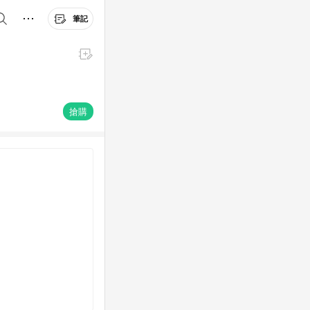
筆記
搶購