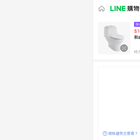
降
$1
和
特
價格趨勢怎麼看？