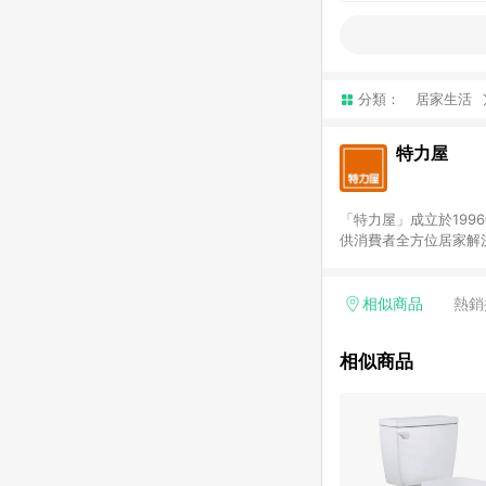
分類：
居家生活
特力屋
「特力屋」成立於199
供消費者全方位居家解
豐富品項，讓每位顧客
身打造，為消費者辦理客製化居家專案工程。 「特力屋」
升服務質感，期望每一位來
相似商品
熱銷
(Easy to buy)
繕最佳解決方案，以創
相似商品