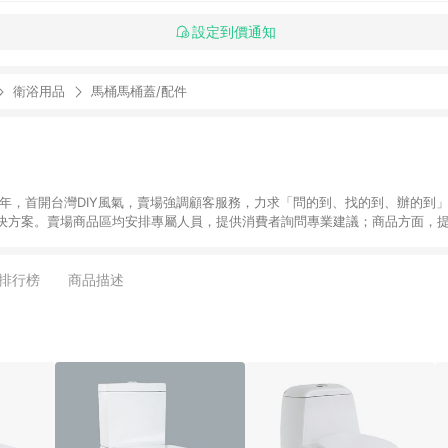
設定到價通知
衛浴用品
馬桶馬桶蓋/配件
6年，首開台灣DIY風氣，賣場強調顧客服務，力求「問的到、找的到、辦的到
決方案。賣場商品區均安排專屬人員，提供消費者詢問專業建議；商品方面，提
找到居家修繕、佈置或裝潢時所需；另外，在各家分店內規劃「居家裝修中心
針對商品、陳列、服務、系統、流程等各方面進行整合，提
店顧客，能輕鬆挑選到商品(Simple to choose)、在最短的時間內完成
排行榜
商品描述
、每次到「特力屋」購物都能得到新的啟發與靈感(Exciting experience)，同時
造優質居家環境為首要目標，成為消費者打造幸福家園時的優先選擇。