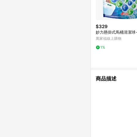
$329
妙力懸掛式馬桶清潔球
萬家福線上購物
1%
商品描述