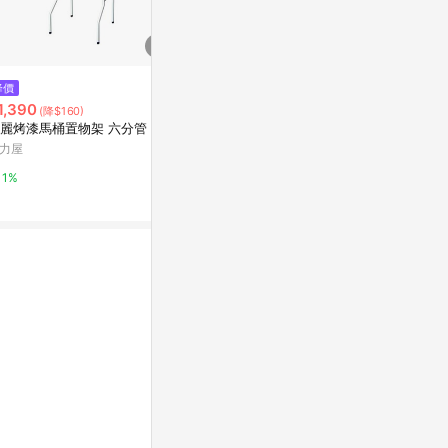
$899
降價
降價
特力屋 雅緻快拆緩降型馬桶蓋
1,390
$128
(降$160)
(降$32)
特力屋
麗烤漆馬桶置物架 六分管
懶角落地漏防
防臭蓋衛生間
力屋
1%
口器
東森購物 ETMa
1%
0.5%