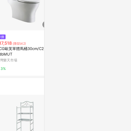
降價
降價
降價
17,518
$14,550
$16,500
(降$542)
(降$450)
(降
CG歐芙單體馬桶30cm/C2563
Derek一段省水馬桶30cm/白/CS
和成 單體馬桶 
dbMUT
603
管距馬桶排水
灣樂天市場
台灣樂天市場
特力屋
3%
3%
0%