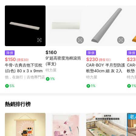
鬆挑選到商品(Simple to choose)、在最短的時間內完成訂購或
結帳流程(Easy to buy)、每次到「特力屋」購物都能得到新的啟
發與靈感(Exciting experience)，同時持續提供消費者居家修繕
最佳解決方案，以創造優質居家環境為首要目標，成為消費者打
造幸福家園時的優先選擇。
$160
降價
降價
降價
9"超高密度泡棉滾筒
$150
$230
$23
(降$30)
(降$10)
(單支)
牛骨-古典吉他下弦枕
CAR-BOY 半月型防護
CAR
特力屋
(白色) 80 x 3 x 9mm
軟墊40cm 細 灰 2入
軟墊 
他，在旅行｜吉他專門店
特力屋
特力
1%
5%
1%
1
熱銷排行榜