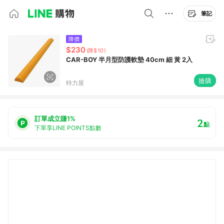
筆記
降價
$230
(降$10)
CAR-BOY 半月型防護軟墊 40cm 細 黃 2入
搶購
特力屋
訂單成立賺1%
2
點
下單享LINE POINTS點數