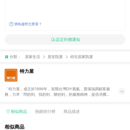
價格趨勢怎麼看？
設定到價通知
分類：
居家生活
居安防護
幼兒居家防護
特力屋
「特力屋」成立於1996年，首開台灣DIY風氣，賣場強調顧客服
務，力求「問的到、找的到、辦的到」的服務精神，提供消費者
全方位居家解決方案。賣場商品區均安排專屬人員，提供消費者
詢問專業建議；商品方面，提供超過3萬多種豐富品項，讓每位顧
客找到居家修繕、佈置或裝潢時所需；另外，在各家分店內規劃
相似商品
熱銷排行榜
商品描述
「居家裝修中心」，依顧客需求量身打造，為消費者辦理客製化
居家專案工程。 「特力屋」針對商品、陳列、服務、系統、流程
相似商品
等各方面進行整合，提升服務質感，期望每一位來店顧客，能輕