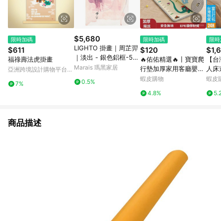
$5,680
限時加碼
限時加碼
限時
LIGHTO 掛畫｜周芷羿
$611
$120
$1,
｜淡出 - 銀色鋁框-50
福祿壽法虎掛畫
🔥佑佑精選🔥丨寶寶爬
【台
x 70 cm
Marais 瑪黑家居
行墊加厚家用客廳嬰兒
人床
亞洲跨境設計購物平台
爬爬墊可折疊拚接兒童
鍵折
Pinkoi
蝦皮購物
蝦皮
0.5%
7%
泡沫地墊子 7HFJ
調高
4.8%
5.
輔助
人扶
商品描述