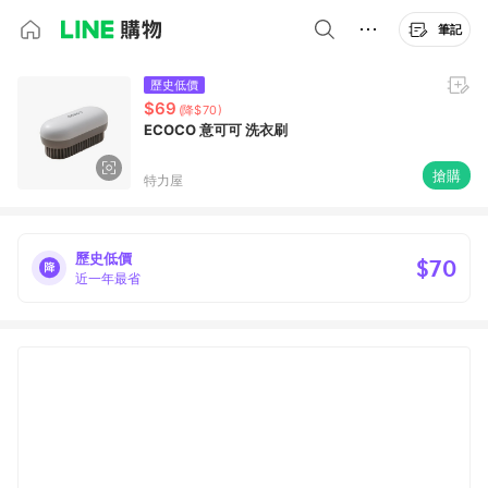
筆記
歷史低價
$69
(降$70)
ECOCO 意可可 洗衣刷
搶購
特力屋
歷史低價
$70
近一年最省