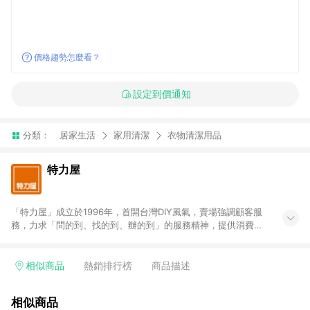
價格趨勢怎麼看？
設定到價通知
分類：
居家生活
家用清潔
衣物清潔用品
特力屋
「特力屋」成立於1996年，首開台灣DIY風氣，賣場強調顧客服
務，力求「問的到、找的到、辦的到」的服務精神，提供消費者
全方位居家解決方案。賣場商品區均安排專屬人員，提供消費者
詢問專業建議；商品方面，提供超過3萬多種豐富品項，讓每位顧
客找到居家修繕、佈置或裝潢時所需；另外，在各家分店內規劃
相似商品
熱銷排行榜
商品描述
「居家裝修中心」，依顧客需求量身打造，為消費者辦理客製化
居家專案工程。 「特力屋」針對商品、陳列、服務、系統、流程
相似商品
等各方面進行整合，提升服務質感，期望每一位來店顧客，能輕