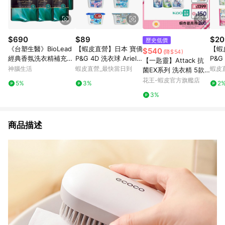
$690
$89
$20
歷史低價
《台塑生醫》BioLead
【蝦皮直營】日本 寶僑
【蝦
$540
(降$54)
經典香氛洗衣精補充包
P&G 4D 洗衣球 Ariel/
P&G 
【一匙靈】Attack 抗
璀璨時光1.8kg(6包入)
Bold 洗衣凝膠球 盒裝
Bol
神腦生活
蝦皮直營_最快當日到
蝦皮
菌EX系列 洗衣精 5款
2026款
包
任選 1+5件組 (新舊包
花王-蝦皮官方旗艦店
5%
3%
2
裝混出) │花王旗艦館
3%
商品描述