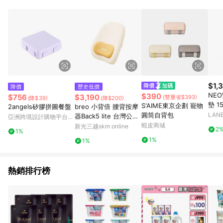
鬆挑選到商品(Simple to choose)、在最短的時間內完成訂購或
結帳流程(Easy to buy)、每次到「特力屋」購物都能得到新的啟
發與靈感(Exciting experience)，同時持續提供消費者居家修繕
最佳解決方案，以創造優質居家環境為首要目標，成為消費者打
造幸福家園時的優先選擇。
$1,
降價
歷史低價
NE
$390
$756
$3,190
(雙重省$393)
(降$39)
(降$200)
墊 1
S'AIME東京企劃 寵物
2angels矽膠拼圖餐盤
breo 小背倍 腰背按摩
圓筒自背包
LAN
器Back5 lite 台灣公司
亞洲跨境設計購物平台
貨
蝦皮商城
Pinkoi
新光三越skm online
2
1%
1%
1%
熱銷排行榜