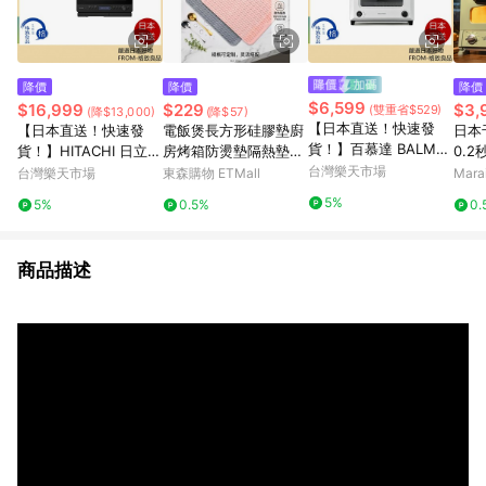
降價
降價
降價
$6,599
$16,999
$229
$3,
(雙重省$529)
(降$13,000)
(降$57)
【日本直送！快速發
【日本直送！快速發
電飯煲長方形硅膠墊廚
日本
貨！】百慕達 BALMU
貨！】HITACHI 日立
房烤箱防燙墊隔熱墊微
0.
DA Rebaker KTT01JP
MRO-W1C 過熱水蒸氣
波爐墊防油墊防滑墊子
台灣樂天市場
品料
台灣樂天市場
東森購物 ETMall
Mar
烤箱 烤吐司 烤麵包機
水波爐 30L 微波爐 微
霧白
5%
5%
0.5%
0.
24年款
波烤箱 24年款
商品描述