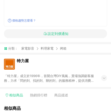
價格趨勢怎麼看？
設定到價通知
分類：
家電影音
料理家電
烤箱
特力屋
「特力屋」成立於1996年，首開台灣DIY風氣，賣場強調顧客服
務，力求「問的到、找的到、辦的到」的服務精神，提供消費者
全方位居家解決方案。賣場商品區均安排專屬人員，提供消費者
詢問專業建議；商品方面，提供超過3萬多種豐富品項，讓每位顧
客找到居家修繕、佈置或裝潢時所需；另外，在各家分店內規劃
相似商品
熱銷排行榜
商品描述
「居家裝修中心」，依顧客需求量身打造，為消費者辦理客製化
居家專案工程。 「特力屋」針對商品、陳列、服務、系統、流程
相似商品
等各方面進行整合，提升服務質感，期望每一位來店顧客，能輕