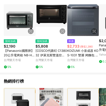
鬆挑選到商品(Simple to choose)、在最短的時間內完成訂購或
結帳流程(Easy to buy)、每次到「特力屋」購物都能得到新的啟
發與靈感(Exciting experience)，同時持續提供消費者居家修繕
最佳解決方案，以創造優質居家環境為首要目標，成為消費者打
造幸福家園時的優先選擇。
$2,
限時加碼
限時加碼
降價
Pan
$2,190
$5,808
$2,733
(降$2,266)
升電烤
【Panasonic國際牌】
[COSCO代購6] C1380
KOIZUMI 小泉成器 KO
Yah
20公升電烤箱 NB-H2
32 伊萊克斯雙溫控氣
S-1031 雙層 烤麵包 小
001
炸旋風烤箱32公升 EO
烤 電烤 4段火力 定時
台灣樂天市場
台灣樂天市場
台灣樂天市場
0.
T3215XFG
日本代購
5%
5%
5%
熱銷排行榜