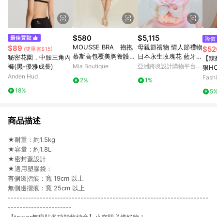
$580
$5,115
降價
MOUSSE BRA｜抱抱
母親節禮物 情人節禮物
$89
$52
(雙重省$15)
慕斯高包覆美胸養護無
日本永生玫瑰花 藍牙音
秘密花園．中腰三角內
【辣
痕無鋼圈內衣
箱
褲(黑-優雅成長)
Mia Boutique
亞洲跨境設計購物平台
狠HO
Pinkoi
Anden Hud
平口
Fash
2%
1%
18%
5
商品描述
★耐重：約1.5kg
★容量：約1.8L
★密封蓋設計
★適用塑膠袋：
有側邊摺痕：寬 19cm 以上
無側邊摺痕：寬 25cm 以上
---------------------------------------------------------------------
----------------------