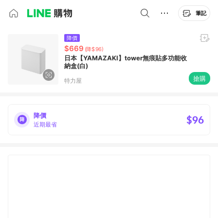
筆記
降價
$669
(降$96)
日本【YAMAZAKI】tower無痕貼多功能收
納盒(白)
搶購
特力屋
降價
$96
近期最省