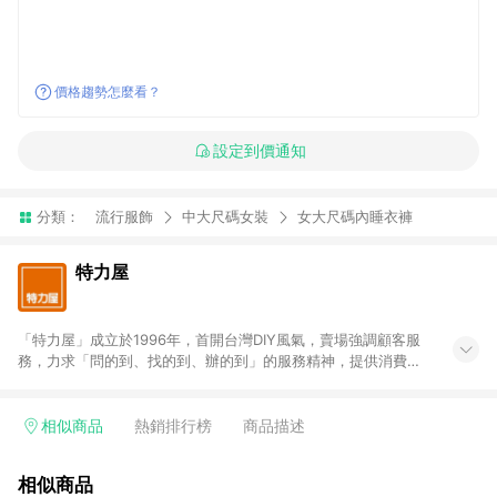
價格趨勢怎麼看？
設定到價通知
分類：
流行服飾
中大尺碼女裝
女大尺碼內睡衣褲
特力屋
「特力屋」成立於1996年，首開台灣DIY風氣，賣場強調顧客服
務，力求「問的到、找的到、辦的到」的服務精神，提供消費者
全方位居家解決方案。賣場商品區均安排專屬人員，提供消費者
詢問專業建議；商品方面，提供超過3萬多種豐富品項，讓每位顧
客找到居家修繕、佈置或裝潢時所需；另外，在各家分店內規劃
相似商品
熱銷排行榜
商品描述
「居家裝修中心」，依顧客需求量身打造，為消費者辦理客製化
居家專案工程。 「特力屋」針對商品、陳列、服務、系統、流程
相似商品
等各方面進行整合，提升服務質感，期望每一位來店顧客，能輕