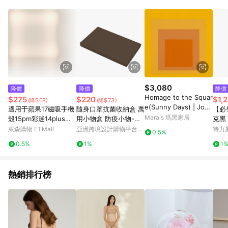
鬆挑選到商品(Simple to choose)、在最短的時間內完成訂購或
結帳流程(Easy to buy)、每次到「特力屋」購物都能得到新的啟
發與靈感(Exciting experience)，同時持續提供消費者居家修繕
最佳解決方案，以創造優質居家環境為首要目標，成為消費者打
造幸福家園時的優先選擇。
$3,080
降價
降價
降價
Homage to the Squar
$275
$220
$1,
(降$68)
(降$73)
e(Sunny Days) | Jose
適用于蘋果17磁吸手機
隨身口罩抗菌收納盒 萬
【必
f Albers - 銀色鋁框-中
Marais 瑪黑家居
殼15pm彩迷14plus雙
用小物盒 防疫小物-咖
克黑 
尺寸
層p硅膠iphone16pro
啡色
東森購物 ETMall
亞洲跨境設計購物平台
特力
0.5%
max軍旅保護套戰術防
Pinkoi
0.5%
1%
1
摔高級耐用磨軍事風m
agsafe
熱銷排行榜