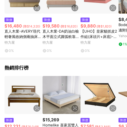
$8,
降價
降價
降價
Bo
$16,480
$19,580
$9,880
(降$14,320)
(降$16,620)
(降$1,820)
邊附
直人木業-AVERY現代
直人木業-DA奶油白榆
【UHO】皇家貓抓皮2
床頭
Yah
輕奢風收納側兩抽床組
木平面立式圓弧軟靠床
件組(床頭片+床底)-5
可選
(附插座)-標準雙人5尺
組-標準雙人5尺
尺雙人83灰
特力屋
特力屋
特力屋
1
0%
0%
0%
熱銷排行榜
$15,269
降價
降價
降價
Homelike 喜家居雙人
$12,231
$7,581
$6,
(降$25,049)
(降$3,849)