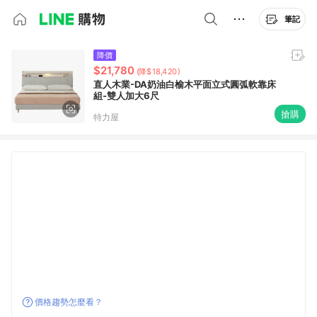
筆記
降價
$21,780
(降$18,420)
直人木業-DA奶油白榆木平面立式圓弧軟靠床
組-雙人加大6尺
搶購
特力屋
價格趨勢怎麼看？