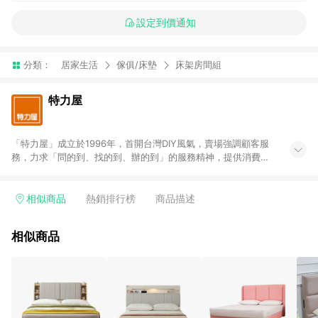
設定到價通知
分類：
居家生活
傢俱/床墊
床架房間組
特力屋
「特力屋」成立於1996年，首開台灣DIY風氣，賣場強調顧客服
務，力求「問的到、找的到、辦的到」的服務精神，提供消費者
全方位居家解決方案。賣場商品區均安排專屬人員，提供消費者
詢問專業建議；商品方面，提供超過3萬多種豐富品項，讓每位顧
客找到居家修繕、佈置或裝潢時所需；另外，在各家分店內規劃
相似商品
熱銷排行榜
商品描述
「居家裝修中心」，依顧客需求量身打造，為消費者辦理客製化
居家專案工程。 「特力屋」針對商品、陳列、服務、系統、流程
相似商品
等各方面進行整合，提升服務質感，期望每一位來店顧客，能輕
鬆挑選到商品(Simple to choose)、在最短的時間內完成訂購或
結帳流程(Easy to buy)、每次到「特力屋」購物都能得到新的啟
發與靈感(Exciting experience)，同時持續提供消費者居家修繕
最佳解決方案，以創造優質居家環境為首要目標，成為消費者打
造幸福家園時的優先選擇。