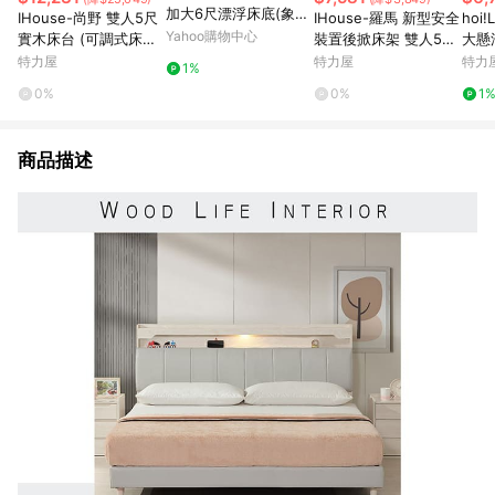
加大6尺漂浮床底(象牙
IHouse-尚野 雙人5尺
IHouse-羅馬 新型安全
hoi
白)(2272)-152x194x
Yahoo購物中心
實木床台 (可調式床台/
裝置後掀床架 雙人5尺
大懸
27cm
床架/高腳床/雙人床/床
古橡
0x1
特力屋
特力屋
特力
1%
底)柚木色
0%
0%
1
商品描述