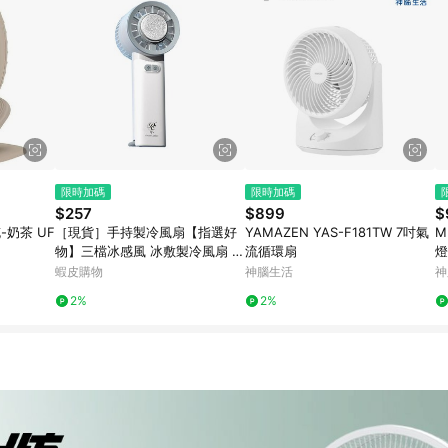
限時加碼
限時加碼
$257
$899
$
-奶茶 UF
［現貨］手持製冷風扇【指選好
YAMAZEN YAS-F181TW 7吋氣
M
物】三檔冰感風 冰敷製冷風扇 冰
流循環扇
燈
敷風扇 手持風扇 小風扇 製冷風
蝦皮購物
神腦生活
神
扇 隨身風扇 靜音 小電扇
2%
2%