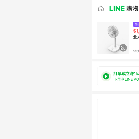
降
$1
北
特
訂單成立賺1%
下單享LINE P