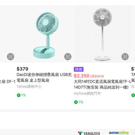
$379
$
降價
DaoDi迷你伸縮摺疊風扇 USB充
T
$2,350
(降$649)
電風扇 桌上型風扇
風
扇 DF-1
大同14吋DC直流風扇電風扇TF-L
Yahoo購物中心
台
14D7T(無安裝 商品純送到一樓)
myfone網路門市
1%
1%