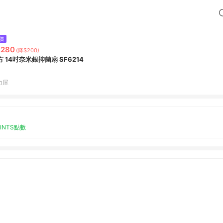
價
,280
(降$200)
方 14吋奈米銀抑菌扇 SF6214
力屋
OINTS點數