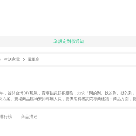
設定到價通知
生活家電
電風扇
6年，首開台灣DIY風氣，賣場強調顧客服務，力求「問的到、找的到、辦的到
決方案。賣場商品區均安排專屬人員，提供消費者詢問專業建議；商品方面，提
找到居家修繕、佈置或裝潢時所需；另外，在各家分店內規劃「居家裝修中心
針對商品、陳列、服務、系統、流程等各方面進行整合，提
店顧客，能輕鬆挑選到商品(Simple to choose)、在最短的時間內完成
排行榜
商品描述
、每次到「特力屋」購物都能得到新的啟發與靈感(Exciting experience)，同時
造優質居家環境為首要目標，成為消費者打造幸福家園時的優先選擇。