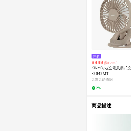
降價
$449
(降$350)
KINYO夾/立電風扇式充
-2642MT
九乘九購物網
2%
商品描述