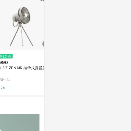
限時加碼
限時加碼
$858
990
$1,690
(雙重省$
【24H出貨】O
UDZ ZENAIR 攜帶式露營風扇
德國工藝品牌【巴慕斯 BAMOU
00mAh超長
SSE】360度擺頭9吋遙控循環壁
扇 學生宿舍
扇 BMS-EW2475
蝦皮購物
腦生活
神腦生活
風扇 釣魚 露
2.4%
2%
2%