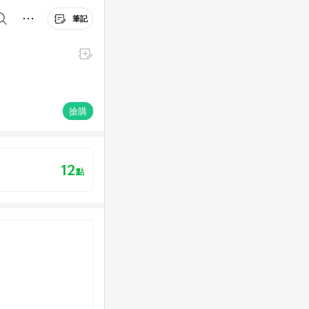
筆記
搶購
12
點