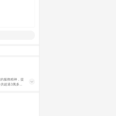
」的服務精神，提
供超過3萬多種
」，依顧客需求量
訂購或結帳流程
持續提供消費者居家修