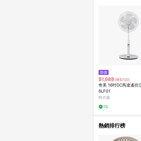
降價
$1,988
(降$700)
奇美 16吋DC馬達遙控立
6LF01
特力屋
1%
熱銷排行榜