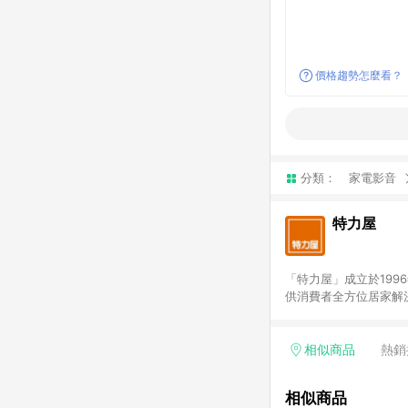
價格趨勢怎麼看？
分類：
家電影音
特力屋
「特力屋」成立於199
供消費者全方位居家解
豐富品項，讓每位顧客
身打造，為消費者辦理客製化居家專案工程。 「特力屋」
升服務質感，期望每一位來
相似商品
熱銷
(Easy to buy)
繕最佳解決方案，以創
相似商品