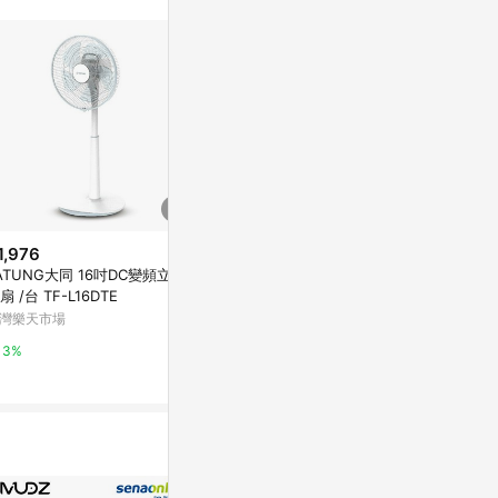
1,976
$2,988
$2,988
ATUNG大同 16吋DC變頻立扇
奇美 CHIMEI 16吋DC馬達遙控擺
奇美 CHIME
扇 /台 TF-L16DTE
頭立扇 /台 DF-16P801
頭立扇 /台 DF
額下單10%點
灣樂天市場
台灣樂天市場
台灣樂天市場
00點)】8/31
3%
3%
3%