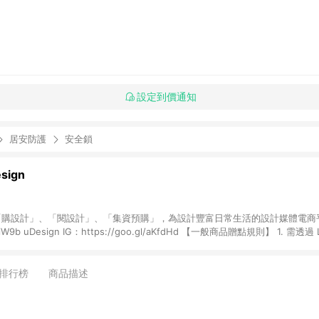
設定到價通知
居安防護
安全鎖
sign
集結「購設計」、「閱設計」、「集資預購」，為設計豐富日常生活的設計媒體電商平台
sign IG：https://goo.gl/aKfdHd 【一般商品贈點規則】 1. 需透過 LINE 購物前往
在同一瀏覽器於24小時內結帳，才具點數回饋資格。 2. 使用以下優惠不具返點資
密語等不具返點資格。 3. 取消訂單或退貨行為，不具贈點資格。 4. 透過 L
購買之商品不具贈點資格。 5. 點數將於出貨後30天後發送。 6. LINE 購物站
排行榜
商品描述
. 設計]商品資訊頁及購物車不符，以 [有. 設計]購物商品資訊頁及購物車標示為
包活動說明為準。