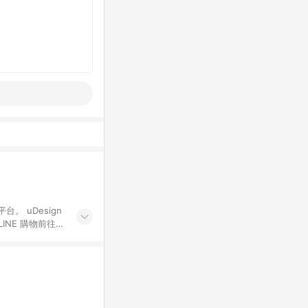
。 uDesign
格，使用有.設計
INE 購物連結到
上之商品規格、顏
準。 7. 點數紅