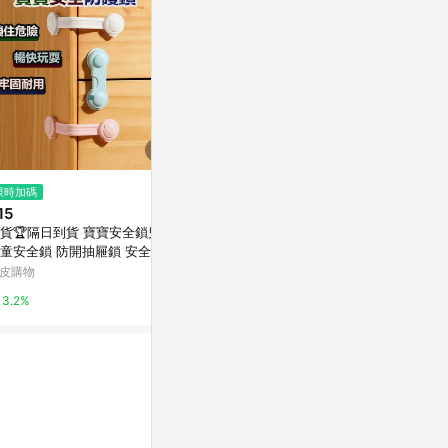
限時加碼
限時加碼
降價
15
$29
$590
(降$100
貨🏆隔日到貨 寶寶安全鎖兒童
拾光✨🇹🇼現貨｜TSA海關密碼
GOOD LO
童安全鎖 防開抽屜鎖 安全鎖
鎖 鋅合金密碼鎖 密碼鎖 防盜鎖
citiesocial 
屜安全鎖 防夾手安全鎖 櫃子鎖
防盜門鎖 鎖頭 數字鎖 旅行鎖 健
皮購物
蝦皮購物
0.5%
箱鎖 安全防護用品
身房鎖 三位數密碼鎖
3.2%
1%