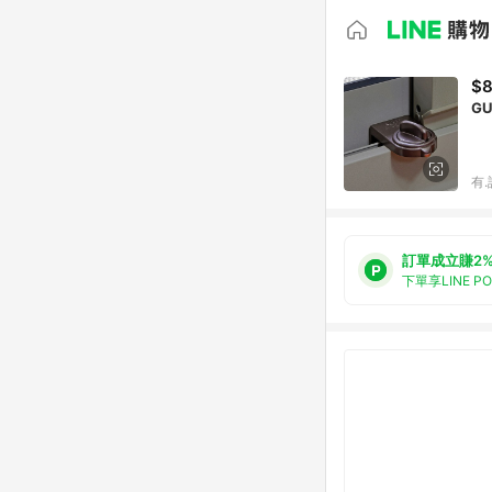
$
G
有.
訂單成立賺2
下單享LINE P