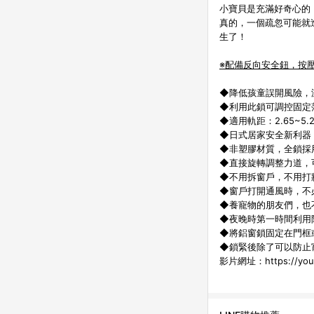
小寶貝是充滿好奇心的
真的，一個疏忽可能就
生了！
※配備反向安全鈕，按
◆降低孩童誤開風險，
◆利用此鎖可調控固定
◆適用軌距：2.65~5
◆日式居家安全新利器
◆非塑膠材質，全鎖採
◆直接旋轉調整力道，
◆不用拆窗戶，不用打
◆窗戶打開通風時，不
◆養寵物的朋友們，也
◆夜晚時第一時間利用
◆將鋁窗鎖固定在門框
◆鎖緊後除了可以防止
影片網址：
https://yo