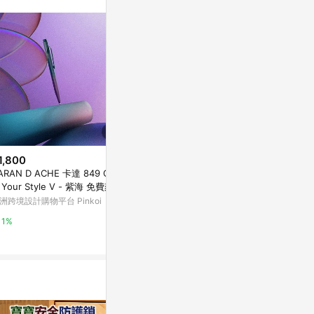
1,800
降價
降價
ARAN D ACHE 卡達 849 Clai
$1,838
$10,297
(降$9,192)
(降$
m Your Style V - 紫海 免費刻字
戶外投光壁燈 K06-81-26824
洲跨境設計購物平台 Pinkoi
YP燈飾
台灣樂天市場
1%
5%
3%