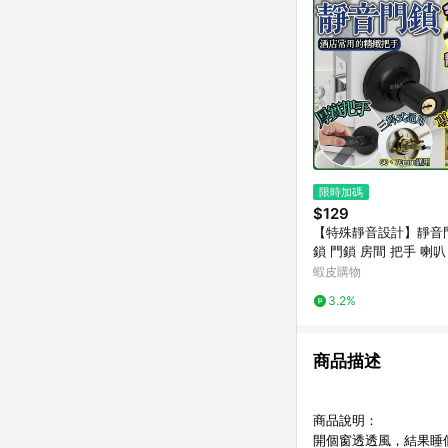
限時加碼
$129
【特殊靜音設計】靜音
鎖 門鎖 房間 把手 喇叭
水平把手 房間門 鑰匙鎖
蝦皮購物
色水平鎖 靜音門把
3.2%
商品描述
商品說明：
開個窗透透風，結果睡