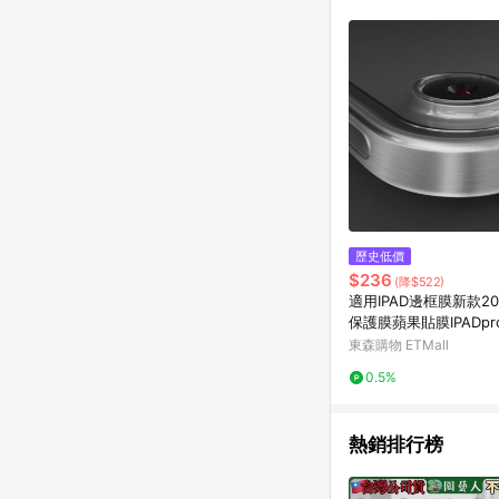
歷史低價
$236
(降$522)
適用IPAD邊框膜新款202
保護膜蘋果貼膜IPADpro1
寸側邊膜air6/7/11寸/
東森購物 ETMall
ni7/6保護邊框膜
0.5%
熱銷排行榜