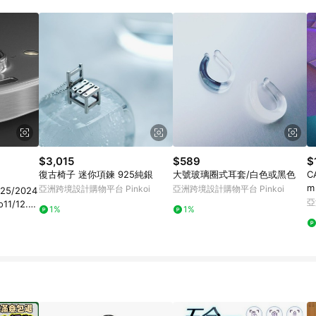
$3,015
$589
$
復古椅子 迷你項鍊 925純銀
大號玻璃圈式耳套/白色或黑色
C
亞洲跨境設計購物平台 Pinkoi
亞洲跨境設計購物平台 Pinkoi
5/2024
亞
1/12.9
1%
1%
13寸蘋果mi