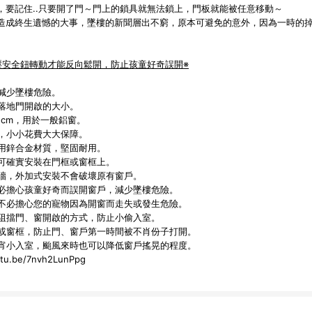
，要記住..只要開了門～門上的鎖具就無法鎖上，門板就能被任意移動～
造成終生遺憾的大事，墜樓的新聞層出不窮，原本可避免的意外，因為一時的
壓安全鈕轉動才能反向鬆開，防止孩童好奇誤開※
減少墜樓危險。
落地門開啟的大小。
.2cm，用於一般鋁窗。
，小小花費大大保障。
用鋅合金材質，堅固耐用。
可確實安裝在門框或窗框上。
牆，外加式安裝不會破壞原有窗戶。
必擔心孩童好奇而誤開窗戶，減少墜樓危險。
不必擔心您的寵物因為開窗而走失或發生危險。
阻擋門、窗開啟的方式，防止小偷入室。
或窗框，防止門、窗戶第一時間被不肖份子打開。
宵小入室，颱風來時也可以降低窗戶搖晃的程度。
utu.be/7nvh2LunPpg