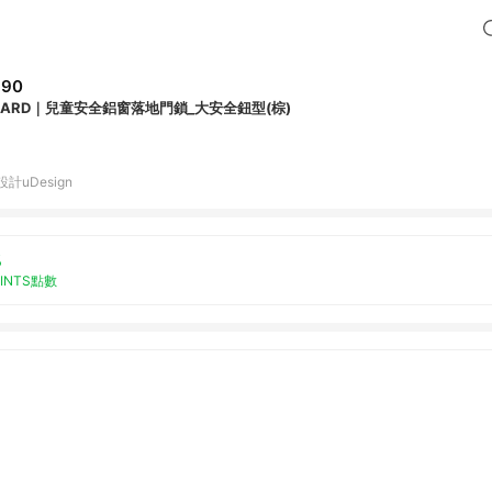
890
UARD｜兒童安全鋁窗落地門鎖_大安全鈕型(棕)
設計uDesign
%
OINTS點數