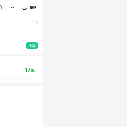
筆記
搶購
17
點