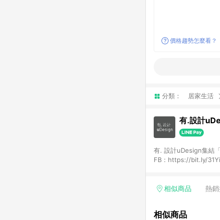
價格趨勢怎麼看？
分類：
居家生活
有.設計uDe
有. 設計uDesign
FB：https://bit.ly/31YiW9b uDe
[有. 設計]頁面，並
站內購物金、折價金、通關
[有. 設計]以外之網站
相似商品
熱銷
色、價位、贈品如與 [有
包使用規則請以點數紅
相似商品