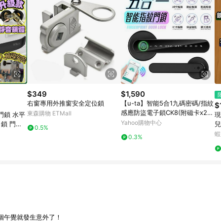
$349
$1,590
右窗專用外推窗安全定位鎖
【u-ta】智能5合1九碼密碼/指紋
$
感應防盜電子鎖CK8(附磁卡x2
東森購物 ETMall
門鎖 水平
現
九碼密碼 鑰匙 磁卡 APP解鎖 指
Yahoo購物中心
 鎖 門把
兒
0.5%
紋 門鎖 門把)
 平把 黑
抽
蝦
0.3%
冰
個午覺就發生意外了！