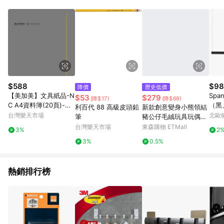
資格。 5. 點數將於出貨後30天後發送。 6. LINE 購物站上之商品
規格、顏色、價位、贈品如與 [有. 設計]商品資訊頁及購物車不
符，以 [有. 設計]購物商品資訊頁及購物車標示為準。 7. 點數紅
包使用規則請以點數紅包活動說明為準。
$588
$98
降價
歷史低價
【美加美】文具紙品-N
Sp
$53
$279
(降$17)
(降$69)
C A4資料簿(20頁)-灰
（黑、
利百代 88 高級皮頭鉛
新款創意變身小熊領結
AG2004/12本入【APP
V）
台灣樂天市場
北歐
筆
豬公仔毛絨玩具玩偶抓
滿額下單10%點數(單一
機娃娃送女生兒童禮物
台灣樂天市場
東森購物 ETMall
3%
2
帳號最高1500點)】8/3
3%
0.5%
1止
熱銷排行榜