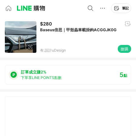
筆記
$280
Baseus倍思｜甲殼蟲車載掛鉤ACGGJK0G
搶購
有.設計uDesign
訂單成立賺2%
5
點
下單享LINE POINTS點數