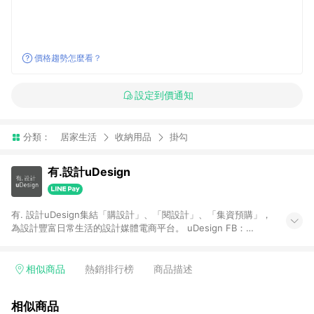
價格趨勢怎麼看？
設定到價通知
分類：
居家生活
收納用品
掛勾
有.設計uDesign
有. 設計uDesign集結「購設計」、「閱設計」、「集資預購」，
為設計豐富日常生活的設計媒體電商平台。 uDesign FB：
https://bit.ly/31YiW9b uDesign IG：https://goo.gl/aKfdHd
【一般商品贈點規則】 1. 需透過 LINE 購物前往[有. 設計]頁面，
並在同一瀏覽器於24小時內結帳，才具點數回饋資格。 2. 使用以
相似商品
熱銷排行榜
商品描述
下優惠不具返點資格，使用有.設計站內購物金、折價金、通關密
語等不具返點資格。 3. 取消訂單或退貨行為，不具贈點資格。 4.
相似商品
透過 LINE 購物連結到[有. 設計]以外之網站購買之商品不具贈點