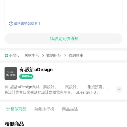
價格趨勢怎麼看？
設定到價通知
分類：
居家生活
收納用品
收納推車
有.設計uDesign
有. 設計uDesign集結「購設計」、「閱設計」、「集資預購」，
為設計豐富日常生活的設計媒體電商平台。 uDesign FB：
https://bit.ly/31YiW9b uDesign IG：https://goo.gl/aKfdHd
【一般商品贈點規則】 1. 需透過 LINE 購物前往[有. 設計]頁面，
並在同一瀏覽器於24小時內結帳，才具點數回饋資格。 2. 使用以
相似商品
熱銷排行榜
商品描述
下優惠不具返點資格，使用有.設計站內購物金、折價金、通關密
語等不具返點資格。 3. 取消訂單或退貨行為，不具贈點資格。 4.
相似商品
透過 LINE 購物連結到[有. 設計]以外之網站購買之商品不具贈點