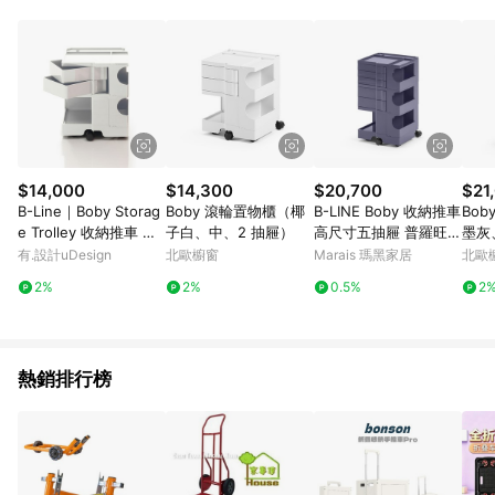
資格。 5. 點數將於出貨後30天後發送。 6. LINE 購物站上之商品
規格、顏色、價位、贈品如與 [有. 設計]商品資訊頁及購物車不
符，以 [有. 設計]購物商品資訊頁及購物車標示為準。 7. 點數紅
包使用規則請以點數紅包活動說明為準。
$14,000
$14,300
$20,700
$21
B-Line｜Boby Storag
Boby 滾輪置物櫃（椰
B-LINE Boby 收納推車
Bo
e Trolley 收納推車 中
子白、中、2 抽屜）
高尺寸五抽屜 普羅旺斯
墨灰
尺寸(S/52.5公分) 雙抽
紫
有.設計uDesign
北歐櫥窗
Marais 瑪黑家居
北歐
屜 B22 - 白
2%
2%
0.5%
2
熱銷排行榜