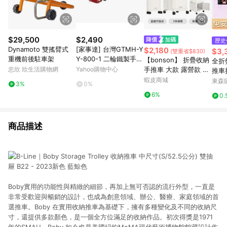
$29,500
$2,490
歷史
Dynamoto 雙搖臂式
[家事達] 台灣GTMH-Y
$2,180
$3,
(雙重省$830)
重機前後駐車架
Y-800-1 二輪鐵製手推
【bonson】 折疊收納
全折
車-載重：360Kgs 特價
忠欣 欣生活購物網
Yahoo購物中心
手推車 大款 露營款 收
推車
工作車 平板車
納車 野餐車 購物車 買
蝦皮商城
便攜
東森購
3%
0%
菜車 菜車 折疊收納手
6%
0.
推車Pro【JC科技】
商品描述
Boby實用的功能性與精緻的細節，再加上無可否認的流行外型，一直是
非常受歡迎與暢銷的設計，也成為創意領域、辦公、醫療、家庭領域的首
選推車。Boby 在實用收納推車為基礎下，擁有多種變化及不同的收納尺
寸，還提供多款顏色，是一個全方位滿足的收納作品。初次得獎是1971