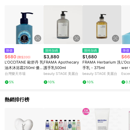
資格。 5. 點數將於出貨後30天後發送。 6. LINE 購物站上之商品
規格、顏色、價位、贈品如與 [有. 設計]商品資訊頁及購物車不
符，以 [有. 設計]購物商品資訊頁及購物車標示為準。 7. 點數紅
包使用規則請以點數紅包活動說明為準。
降價
限時加碼
限時加碼
降價
$680
$3,880
$1,680
$66
(降$200)
L'OCCITANE 歐舒丹 乳
FRAMA Apothecary
FRAMA Herbarium 洗
L'Oc
油木沐浴霜250ml 優惠
護手乳500ml
手乳 - 375ml
wer 
價:680元｜岡山戀香水
台灣樂天市場
beauty STAGE 美麗台
beauty STAGE 美麗台
Esce
5%
10%
10%
0.
熱銷排行榜