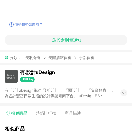
價格趨勢怎麼看？
設定到價通知
分類：
美妝保養
美體清潔保養
手部保養
有.設計uDesign
有. 設計uDesign集結「購設計」、「閱設計」、「集資預購」，
為設計豐富日常生活的設計媒體電商平台。 uDesign FB：
https://bit.ly/31YiW9b uDesign IG：https://goo.gl/aKfdHd
【一般商品贈點規則】 1. 需透過 LINE 購物前往[有. 設計]頁面，
並在同一瀏覽器於24小時內結帳，才具點數回饋資格。 2. 使用以
相似商品
熱銷排行榜
商品描述
下優惠不具返點資格，使用有.設計站內購物金、折價金、通關密
語等不具返點資格。 3. 取消訂單或退貨行為，不具贈點資格。 4.
相似商品
透過 LINE 購物連結到[有. 設計]以外之網站購買之商品不具贈點