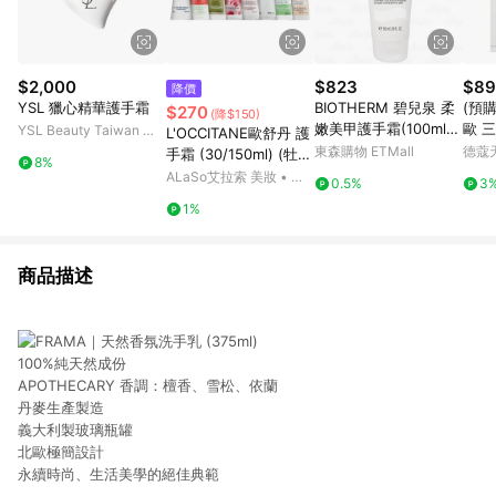
$2,000
$823
$89
降價
YSL 獵心精華護手霜
BIOTHERM 碧兒泉 柔
(預購)
$270
(降$150)
嫩美甲護手霜(100ml)
歐 
YSL Beauty Taiwan 官
L'OCCITANE歐舒丹 護
(公司貨)
手霜 7
方網站
東森購物 ETMall
德蔻
手霜 (30/150ml) (牡
8%
丹/乳油木玫瑰/乳油木/
ALaSo艾拉索 美妝 • 保
0.5%
3
玫瑰花園/櫻花/自然秘
養 • 香氛
1%
境乳油木/乳油木密集
修護/乳油木萊姆/杏仁)
商品描述
100%純天然成份
APOTHECARY 香調：檀香、雪松、依蘭
丹麥生產製造
義大利製玻璃瓶罐
北歐極簡設計
永續時尚、生活美學的絕佳典範