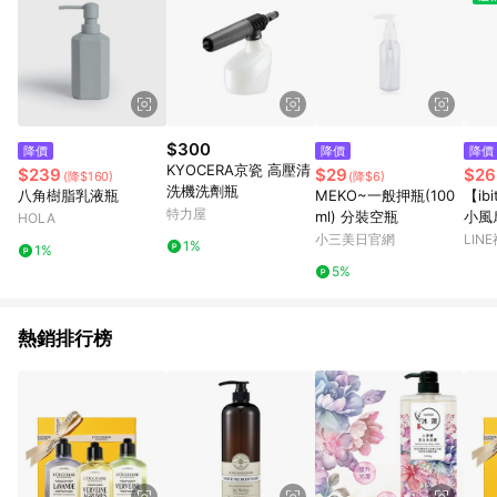
$300
降價
降價
降價
KYOCERA京瓷 高壓清
$239
$29
$26
(降$160)
(降$6)
洗機洗劑瓶
八角樹脂乳液瓶
MEKO~一般押瓶(100
【ib
特力屋
ml) 分裝空瓶
小風
HOLA
便攜
小三美日官網
LIN
1%
1%
自然
5%
智能
扇 
熱銷排行榜