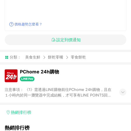
價格趨勢怎麼看？
設定到價通知
分類：
美食生鮮
餅乾零嘴
零食餅乾
PChome 24h購物
注意事項： 《1》需透過LINE購物前往PChome 24h購物，且在
１小時內於同一瀏覽器中完成結帳，才可享有LINE POINTS回饋
資格。 《2》LINE購物點數回饋僅限「PChome 24h購物」商品
(特殊類型商品、企業採購除外)，日本代購、旅遊、票券等商品不
在點數回饋範圍內。 《3》如取消訂單、退貨、購物中登出
熱銷排行榜
PChome 24h購物帳號，將無法獲得點數回饋。 《4》如購買以
下類別商品，將無法獲得點數回饋： - 0-1歲奶粉、手機門號商
熱銷排行榜
品、票券、訂閱方案、PChome儲值商品、企業專區/企業採購、