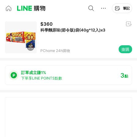
筆記
$360
科學麵原味(節令版)袋(40g*12入)x3
搶購
PChome 24h購物
訂單成立賺1%
3
點
下單享LINE POINTS點數