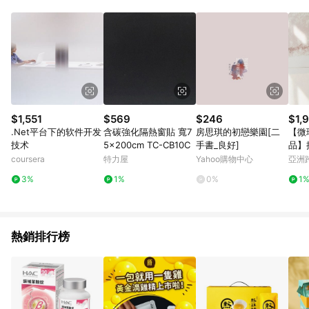
部分指定商品 - 下載軟體、奶粉/副食品、電腦軟體、InComm儲
值點數、點數/禮物卡 [2025/2/16起適用] - 票券全品項
[2026/6/2起適用] 《5》回饋點數的計算將會排除【訂單活動折
扣 (含折價券折扣)】、【P幣扣抵】、【現金積點扣抵】及【訂單
運費】等金額。 《6》符合LINE POINTS回饋資格之訂單將於商
家訂單頁面標示「LINE回饋」，若無此標示則 不符合回饋LINE
POINTS點數資格亦不得使用點數紅包 。 《7》LINE購物設有
「單一商品最高回饋點數」機制 (特殊活動時開放「回饋無上
限」)，以同一訂單中同一商品不論件數計算，並依訂單成立時間
$1,551
$569
$246
$1,
當下LINE購物所設定的回饋機制為準。 《8》LINE購物為購物資
.Net平台下的软件开发
含碳強化隔熱窗貼 寬7
房思琪的初戀樂園[二
【微
訊整合性平台，商品資料更新會有時間差，如顯示之商品規格、
技术
5x200cm TC-CB10C
手書_良好]
品】
顏色、價位、贈品與PChome 24h購物銷售網頁不符，以銷售網
色II
coursera
特力屋
Yahoo購物中心
亞洲
頁標示為準！
Pinko
3%
1%
0%
1
熱銷排行榜