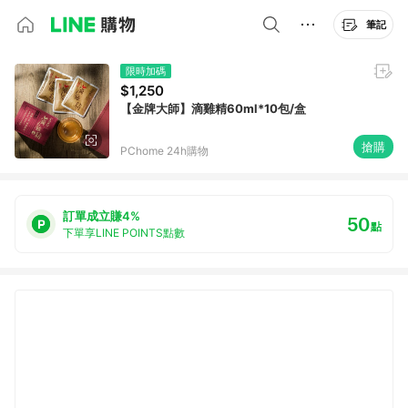
筆記
限時加碼
$1,250
【金牌大師】滴雞精60ml*10包/盒
搶購
PChome 24h購物
訂單成立賺4%
50
點
下單享LINE POINTS點數