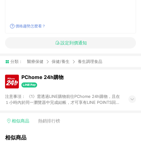
價格趨勢怎麼看？
設定到價通知
分類：
醫療保健
保健/養生
養生調理食品
PChome 24h購物
注意事項： 《1》需透過LINE購物前往PChome 24h購物，且在
１小時內於同一瀏覽器中完成結帳，才可享有LINE POINTS回饋
資格。 《2》LINE購物點數回饋僅限「PChome 24h購物」商品
(特殊類型商品、企業採購除外)，日本代購、旅遊、票券等商品不
在點數回饋範圍內。 《3》如取消訂單、退貨、購物中登出
相似商品
熱銷排行榜
PChome 24h購物帳號，將無法獲得點數回饋。 《4》如購買以
下類別商品，將無法獲得點數回饋： - 0-1歲奶粉、手機門號商
相似商品
品、票券、訂閱方案、PChome儲值商品、企業專區/企業採購、