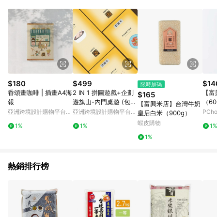
部分指定商品 - 下載軟體、奶粉/副食品、電腦軟體、InComm儲
值點數、點數/禮物卡 [2025/2/16起適用] - 票券全品項
[2026/6/2起適用] 《5》回饋點數的計算將會排除【訂單活動折
扣 (含折價券折扣)】、【P幣扣抵】、【現金積點扣抵】及【訂單
運費】等金額。 《6》符合LINE POINTS回饋資格之訂單將於商
家訂單頁面標示「LINE回饋」，若無此標示則 不符合回饋LINE
POINTS點數資格亦不得使用點數紅包 。 《7》LINE購物設有
「單一商品最高回饋點數」機制 (特殊活動時開放「回饋無上
限」)，以同一訂單中同一商品不論件數計算，並依訂單成立時間
$180
$499
$14
限時加碼
當下LINE購物所設定的回饋機制為準。 《8》LINE購物為購物資
香頌畫咖啡 | 插畫A4海
2 IN 1 拼圖遊戲+企劃
【富
$165
訊整合性平台，商品資料更新會有時間差，如顯示之商品規格、
報
遊旗山-內門桌遊 (包裝
（60
【富興米店】台灣牛奶
顏色、價位、贈品與PChome 24h購物銷售網頁不符，以銷售網
微瑕疵)
亞洲跨境設計購物平台
亞洲跨境設計購物平台
PCh
皇后白米（900g）
頁標示為準！
Pinkoi
Pinkoi
蝦皮購物
1%
1%
1
1%
熱銷排行榜