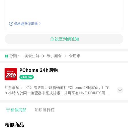
價格趨勢怎麼看？
設定到價通知
分類：
美食生鮮
米、麵食
食用米
PChome 24h購物
注意事項： 《1》需透過LINE購物前往PChome 24h購物，且在
１小時內於同一瀏覽器中完成結帳，才可享有LINE POINTS回饋
資格。 《2》LINE購物點數回饋僅限「PChome 24h購物」商品
(特殊類型商品、企業採購除外)，日本代購、旅遊、票券等商品不
在點數回饋範圍內。 《3》如取消訂單、退貨、購物中登出
相似商品
熱銷排行榜
PChome 24h購物帳號，將無法獲得點數回饋。 《4》如購買以
下類別商品，將無法獲得點數回饋： - 0-1歲奶粉、手機門號商
相似商品
品、票券、訂閱方案、PChome儲值商品、企業專區/企業採購、