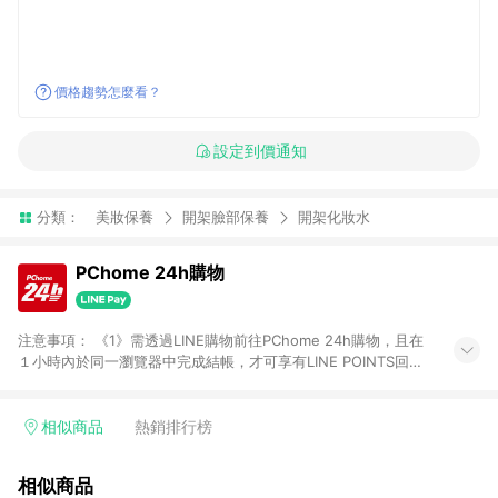
價格趨勢怎麼看？
設定到價通知
分類：
美妝保養
開架臉部保養
開架化妝水
PChome 24h購物
注意事項： 《1》需透過LINE購物前往PChome 24h購物，且在
１小時內於同一瀏覽器中完成結帳，才可享有LINE POINTS回饋
資格。 《2》LINE購物點數回饋僅限「PChome 24h購物」商品
(特殊類型商品、企業採購除外)，日本代購、旅遊、票券等商品不
在點數回饋範圍內。 《3》如取消訂單、退貨、購物中登出
相似商品
熱銷排行榜
PChome 24h購物帳號，將無法獲得點數回饋。 《4》如購買以
下類別商品，將無法獲得點數回饋： - 0-1歲奶粉、手機門號商
相似商品
品、票券、訂閱方案、PChome儲值商品、企業專區/企業採購、