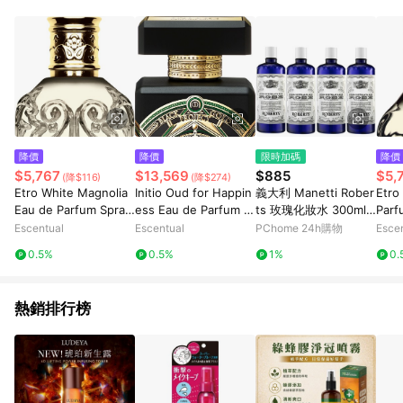
部分指定商品 - 下載軟體、奶粉/副食品、電腦軟體、InComm儲
值點數、點數/禮物卡 [2025/2/16起適用] - 票券全品項
[2026/6/2起適用] 《5》回饋點數的計算將會排除【訂單活動折
扣 (含折價券折扣)】、【P幣扣抵】、【現金積點扣抵】及【訂單
運費】等金額。 《6》符合LINE POINTS回饋資格之訂單將於商
家訂單頁面標示「LINE回饋」，若無此標示則 不符合回饋LINE
POINTS點數資格亦不得使用點數紅包 。 《7》LINE購物設有
「單一商品最高回饋點數」機制 (特殊活動時開放「回饋無上
限」)，以同一訂單中同一商品不論件數計算，並依訂單成立時間
降價
降價
限時加碼
降價
當下LINE購物所設定的回饋機制為準。 《8》LINE購物為購物資
$5,767
$13,569
$885
$5,
(降$116)
(降$274)
訊整合性平台，商品資料更新會有時間差，如顯示之商品規格、
Etro White Magnolia
Initio Oud for Happin
義大利 Manetti Rober
Etro
顏色、價位、贈品與PChome 24h購物銷售網頁不符，以銷售網
Eau de Parfum Spray
ess Eau de Parfum S
ts 玫瑰化妝水 300ml *
Parf
頁標示為準！
100ml
pray 90ml
4
Escentual
Escentual
PChome 24h購物
Esce
0.5%
0.5%
1%
0.
熱銷排行榜