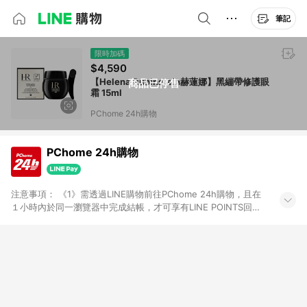
筆記
限時加碼
$4,590
【Helena Rubinstein赫蓮娜】黑繃帶修護眼
商品已停售
霜 15ml
PChome 24h購物
PChome 24h購物
注意事項： 《1》需透過LINE購物前往PChome 24h購物，且在
１小時內於同一瀏覽器中完成結帳，才可享有LINE POINTS回饋
資格。 《2》LINE購物點數回饋僅限「PChome 24h購物」商品
(特殊類型商品、企業採購除外)，日本代購、旅遊、票券等商品不
在點數回饋範圍內。 《3》如取消訂單、退貨、購物中登出
PChome 24h購物帳號，將無法獲得點數回饋。 《4》如購買以
下類別商品，將無法獲得點數回饋： - 0-1歲奶粉、手機門號商
品、票券、訂閱方案、PChome儲值商品、企業專區/企業採購、
部分指定商品 - 下載軟體、奶粉/副食品、電腦軟體、InComm儲