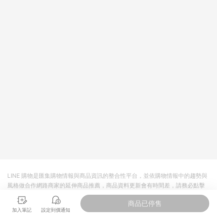
值點數、點數/禮物卡 [2025/2/16起適用] - 票券全品項
[2026/6/2起適用] 《5》回饋點數的計算將會排除【訂單活動折
扣 (含折價券折扣)】、【P幣扣抵】、【現金積點扣抵】及【訂單
運費】等金額。 《6》符合LINE POINTS回饋資格之訂單將於商
家訂單頁面標示「LINE回饋」，若無此標示則 不符合回饋LINE
POINTS點數資格亦不得使用點數紅包 。 《7》LINE購物設有
「單一商品最高回饋點數」機制 (特殊活動時開放「回饋無上
限」)，以同一訂單中同一商品不論件數計算，並依訂單成立時間
當下LINE購物所設定的回饋機制為準。 《8》LINE購物為購物資
訊整合性平台，商品資料更新會有時間差，如顯示之商品規格、
顏色、價位、贈品與PChome 24h購物銷售網頁不符，以銷售網
頁標示為準！
LINE 購物是匯集購物情報與商品資訊的整合性平台，並依購物情報中的趨勢與
風格做合作網路商家的延伸商品推薦，商品資料更新會有時間差，請務必點擊
商品至各合作網路商家，確認現售價與購物條件，一切資訊以合作廠商網頁為
商品已停售
準。
加入筆記
設定到價通知