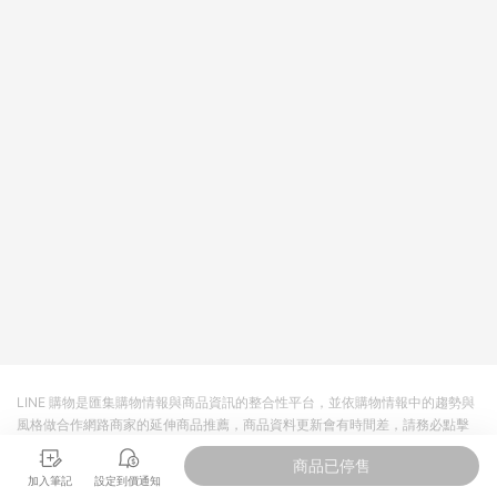
值點數、點數/禮物卡 [2025/2/16起適用] - 票券全品項
[2026/6/2起適用] 《5》回饋點數的計算將會排除【訂單活動折
扣 (含折價券折扣)】、【P幣扣抵】、【現金積點扣抵】及【訂單
運費】等金額。 《6》符合LINE POINTS回饋資格之訂單將於商
家訂單頁面標示「LINE回饋」，若無此標示則 不符合回饋LINE
POINTS點數資格亦不得使用點數紅包 。 《7》LINE購物設有
「單一商品最高回饋點數」機制 (特殊活動時開放「回饋無上
限」)，以同一訂單中同一商品不論件數計算，並依訂單成立時間
當下LINE購物所設定的回饋機制為準。 《8》LINE購物為購物資
訊整合性平台，商品資料更新會有時間差，如顯示之商品規格、
顏色、價位、贈品與PChome 24h購物銷售網頁不符，以銷售網
頁標示為準！
LINE 購物是匯集購物情報與商品資訊的整合性平台，並依購物情報中的趨勢與
風格做合作網路商家的延伸商品推薦，商品資料更新會有時間差，請務必點擊
商品至各合作網路商家，確認現售價與購物條件，一切資訊以合作廠商網頁為
商品已停售
準。
加入筆記
設定到價通知