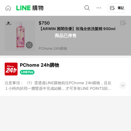
筆記
$750
【ARWIN 雅聞倍優】玫瑰全效洗髮精 950ml
商品已停售
PChome 24h購物
PChome 24h購物
注意事項： 《1》需透過LINE購物前往PChome 24h購物，且在
１小時內於同一瀏覽器中完成結帳，才可享有LINE POINTS回饋
資格。 《2》LINE購物點數回饋僅限「PChome 24h購物」商品
(特殊類型商品、企業採購除外)，日本代購、旅遊、票券等商品不
在點數回饋範圍內。 《3》如取消訂單、退貨、購物中登出
PChome 24h購物帳號，將無法獲得點數回饋。 《4》如購買以
下類別商品，將無法獲得點數回饋： - 0-1歲奶粉、手機門號商
品、票券、訂閱方案、PChome儲值商品、企業專區/企業採購、
部分指定商品 - 下載軟體、奶粉/副食品、電腦軟體、InComm儲