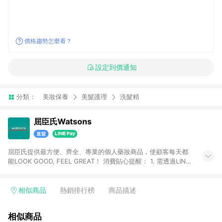
價格趨勢怎麼看？
設定到價通知
分類：
美妝保養
美髮護理
洗髮精
屈臣氏Watsons
屈臣氏提供最方便、齊全、專業的個人藥妝商品，使顧客每天都
能LOOK GOOD, FEEL GREAT！ 消費貼心提醒： 1. 需透過LINE
購物前往屈臣氏官網消費，並在同一瀏覽器於24小時內結帳，方
才可享有LINE POINTS回饋資格。 2. 可同步使用屈臣氏官方APP
下單，每筆交易前請確認有經過LINE購物跳轉頁才符合返點資
相似商品
熱銷排行榜
商品描述
格。3.回饋點數計算會排除【訂單活動折扣(含折價券折扣)】、
【寵i點數折抵】、【禮物卡折抵】、【訂單運費】等金額。 4. 點
相似商品
數將於廠商出貨後30天前後發送。5.屈臣氏保留365天訂單記