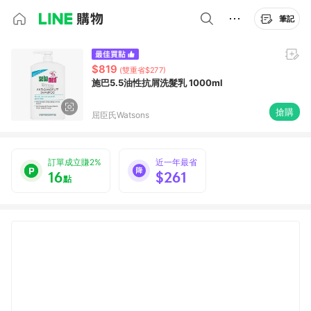
筆記
$819
(雙重省$277)
施巴5.5油性抗屑洗髮乳 1000ml
搶購
屈臣氏Watsons
訂單成立賺2%
近一年最省
16
$261
點