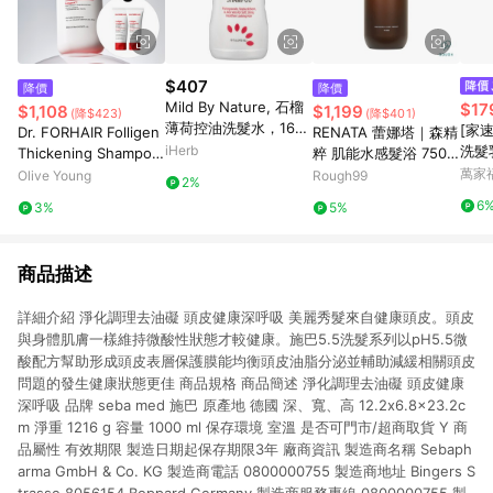
$407
降價
降價
Mild By Nature, 石榴
$17
$1,108
$1,199
(降$423)
(降$401)
薄荷控油洗髮水，16
[家
Dr. FORHAIR Folligen
RENATA 蕾娜塔｜森精
液量盎司（473 毫升）
iHerb
洗髮
Thickening Shampoo
粹 肌能水感髮浴 750m
750ml Set (+100ml*2
l
萬家
Olive Young
Rough99
2%
ea)
6
3%
5%
商品描述
詳細介紹 淨化調理去油礙 頭皮健康深呼吸 美麗秀髮來自健康頭皮。頭皮
與身體肌膚一樣維持微酸性狀態才較健康。施巴5.5洗髮系列以pH5.5微
酸配方幫助形成頭皮表層保護膜能均衡頭皮油脂分泌並輔助減緩相關頭皮
問題的發生健康狀態更佳 商品規格 商品簡述 淨化調理去油礙 頭皮健康
深呼吸 品牌 seba med 施巴 原產地 德國 深、寬、高 12.2x6.8x23.2c
m 淨重 1216 g 容量 1000 ml 保存環境 室溫 是否可門市/超商取貨 Y 商
品屬性 有效期限 製造日期起保存期限3年 廠商資訊 製造商名稱 Sebaph
arma GmbH & Co. KG 製造商電話 0800000755 製造商地址 Bingers S