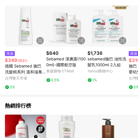
錄，相關問題請於保留時間內聯絡客服中心，並由屈臣氏進行訂
單資格確認。 6.欲透過APP導購跳轉前往活動頁之用戶，煩請更
新屈臣氏APP至版本26010.4.0。
$640
$1,736
降價
降價
Sebamed 潔膚露(100
sebamed施巴 油性洗
$349
$31
(降$5)
0ml)-國際航空版
髮乳1000ml 2入組
德國 Sebamed 施巴
施巴 
東森購物 ETMall
Yahoo購物中心
洗髮精系列 溫和滋養/
嬰幼
無香精洗髮精 200ml
效期到
台灣樂天市場
台灣
0.5%
1%
附發票｜滿額領券最高
兒生
3%
3
現折$200｜換季推薦⚡
美的三次方 春季香氛
【心心哈德】
熱銷排行榜