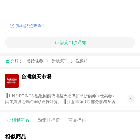
價格趨勢怎麼看？
設定到價通知
分類：
美妝保養
美髮護理
洗髮精
台灣樂天市場
▐ LINE POINTS 點數回饋依照樂天提供扣除折價券（優惠券）、
與運費後之最終金額進行計算。 ▐ 注意事項 (1) 部分服務及店家
不符合贈點資格，購買後將不贈送 LINE POINTS 點數，亦不得使
用點數紅包，如：ezcook 美食廚房、樂天市場商家付款中心、
Smart mobile、神腦生活、JS巨盛、樂天KOBO電子書，請詳閱
相似商品
熱銷排行榜
商品描述
LINE POINTS 加碼店家清單
（https://lin.ee/1MCw7pe/rcfk）。 (2) 需透過 LINE 購物前往
相似商品
台灣樂天市場，並在同一瀏覽器於24小時內結帳，才享有 LINE