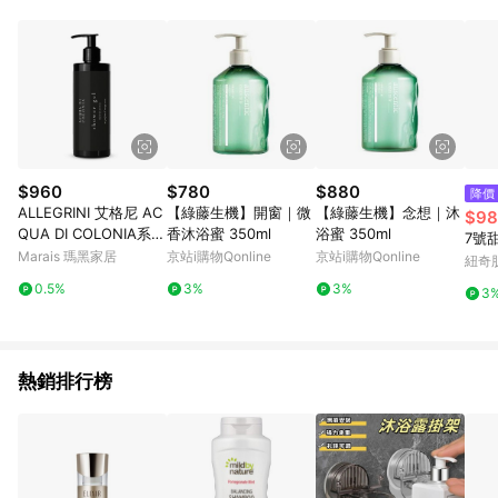
POINTS 回饋。 (3) 若購買之訂單（包含預購商品）未符合樂天
市場 45 天內完成訂單出貨及結帳，則不符合贈點資格。 (4) 如
使用APP、或中途瀏覽比價網、回饋網、Google等其他網頁、或
由網頁版(電腦版/手機版網頁)切換為App都將會造成追蹤中斷而
無法進行 LINE POINTS 回饋。 (5) LINE 購物為購物資訊整合性
平台，商品資料更新會有時間差，如顯示之商品規格、顏色、價
位、贈品與台灣樂天市場銷售網頁不符，以銷售網頁標示為準。
(6) 導購訂單已逾 365 天，根據台灣樂天回饋規定，逾期訂單將
不符合回饋資格。 (7) 若上述或其他原因，致使消費者無接收到
$960
$780
$880
降價
點數回饋或點數回饋有爭議，台灣樂天市場保有更改條款與法律
ALLEGRINI 艾格尼 AC
【綠藤生機】開窗｜微
【綠藤生機】念想｜沐
$98
追訴之權利，活動詳情以樂天市場網站公告為準。
QUA DI COLONIA系列
香沐浴蜜 350ml
浴蜜 350ml
7號甜
沐浴乳 300ml - 潤髮乳
Marais 瑪黑家居
京站i購物Qonline
京站i購物Qonline
紐奇肌
300ml
0.5%
3%
3%
3
熱銷排行榜