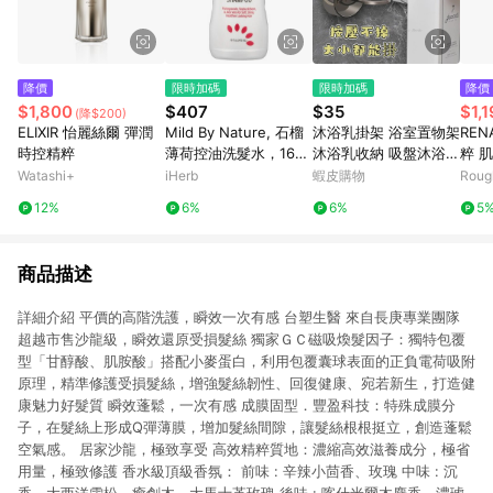
降價
限時加碼
限時加碼
降價
$1,800
$407
$35
$1,
(降$200)
ELIXIR 怡麗絲爾 彈潤
Mild By Nature, 石榴
沐浴乳掛架 浴室置物架
RE
時控精粹
薄荷控油洗髮水，16
沐浴乳收納 吸盤沐浴乳
粹 
液量盎司（473 毫升）
架 沐浴架 牆壁置物架
l
Watashi+
iHerb
蝦皮購物
Roug
洗髮精架 沐浴乳掛勾
12%
6%
6%
5
浴室置物架 瓶口架
商品描述
詳細介紹 平價的高階洗護，瞬效一次有感 台塑生醫 來自長庚專業團隊
超越市售沙龍級，瞬效還原受損髮絲 獨家ＧＣ磁吸煥髮因子：獨特包覆
型「甘醇酸、肌胺酸」搭配小麥蛋白，利用包覆囊球表面的正負電荷吸附
原理，精準修護受損髮絲，增強髮絲韌性、回復健康、宛若新生，打造健
康魅力好髮質 瞬效蓬鬆，一次有感 成膜固型．豐盈科技：特殊成膜分
子，在髮絲上形成Q彈薄膜，增加髮絲間隙，讓髮絲根根挺立，創造蓬鬆
空氣感。 居家沙龍，極致享受 高效精粹質地：濃縮高效滋養成分，極省
用量，極致修護 香水級頂級香氛： 前味 : 辛辣小茴香、玫瑰 中味 : 沉