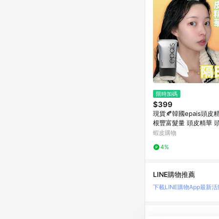
限時加碼
$399
現貨🍂韓國epais頭
根豐富髮量 頭皮精華 
蝦皮購物
4%
LINE購物推薦
下載LINE購物App
最新活