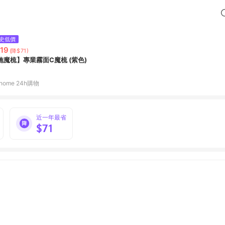
史低價
19
(降$71)
施魔梳】專業霧面C魔梳 (紫色)
home 24h購物
近一年最省
$71