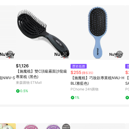
高回饋點數」機制 (特殊活動時開放「回饋無上限」)，以同一訂單中同一商品
INE購物所設定的回饋機制為準。 《8》LINE購物為購物資訊整合性平台，商
格、顏色、價位、贈品與PChome 24h購物銷售網頁不符，以銷售網頁標示
$1,126
歷史低價
【施魔梳】雙C頂級霧面沙龍級
$255
$
(降$35)
專業梳 (黑色)
NWV-S
【施魔梳】巧妝款專業梳NWJ-H
【
東森購物 ETMall
BL(雅藍色)
S
PChome 24h購物
P
0.5%
1%