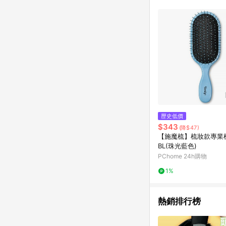
購物設有「單一商品最
並依訂單成立時間當下L
時間差，如顯示之商品規
歷史低價
$343
(降$47)
【施魔梳】梳妝款專業梳
BL(珠光藍色)
PChome 24h購物
1%
熱銷排行榜