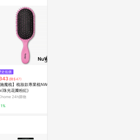
不論件數計算，
品資料更新會有
為準！
歷史低價
歷史低價
降價
343
$255
$1,059
(降$47)
(降$35)
(降$9
施魔梳】梳妝款專業梳NWV-S
【施魔梳】巧妝款專業梳NWJ-S
【施魔梳】雙
A(珠光花瓣粉紅)
DP(珠光桃粉)
專業梳 (粉紅
Chome 24h購物
PChome 24h購物
東森購物 ETMa
1%
1%
0.5%