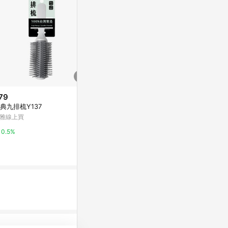
79
$400
$490
典九排梳Y137
KEVIN.MURPHY 剪髮梳 Cuttin
經典櫸木按摩
g.Comb
雅線上買
亞洲跨境設計購物
STARBRANDS
0.5%
1%
5%