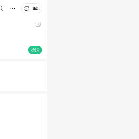
筆記
搶購