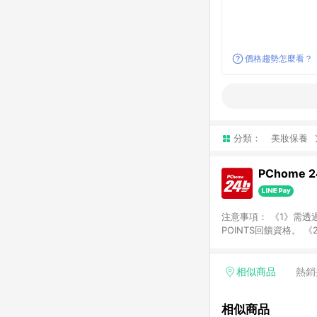
價格趨勢怎麼看？
分類：
美妝保養
PChome 
注意事項： 《1》需透過
POINTS回饋資格。 
購、旅遊、票券等商品不
獲得點數回饋。 《4》
PChome儲值商品、
相似商品
熱銷
數/禮物卡 [2025/2
價券折扣)】、【P幣扣
相似商品
商家訂單頁面標示「LIN