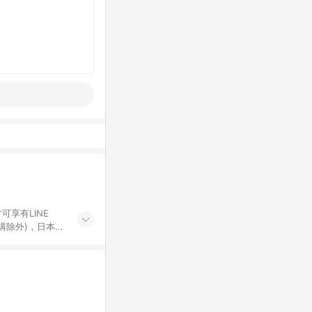
可享有LINE
採購除外)，日本代
物帳號，將無法
票券、訂閱方案、
mm儲值點數、點
單活動折扣 (含折
回饋資格之訂單將於
。 《7》LINE