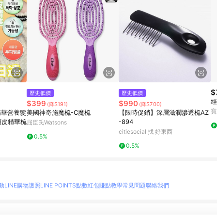
$
歷史低價
歷史低價
經
$399
$990
(降$191)
(降$700)
寶
皮精華營養髮
美國神奇施魔梳-C魔梳
【限時促銷】深層滋潤滲透梳AZ
頭皮精華梳
-894
屈臣氏Watsons
citiesocial 找 好東西
0.5%
0.5%
動
LINE購物護照
LINE POINTS點數紅包
賺點教學
常見問題
聯絡我們