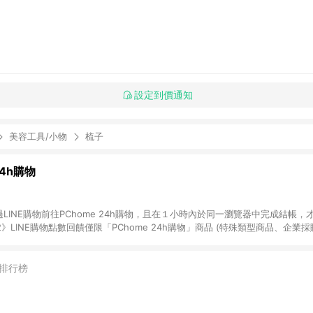
設定到價通知
美容工具/小物
梳子
24h購物
LINE購物前往PChome 24h購物，且在１小時內於同一瀏覽器中完成結帳，才
《2》LINE購物點數回饋僅限「PChome 24h購物」商品 (特殊類型商品、企業
在點數回饋範圍內。 《3》如取消訂單、退貨、購物中登出PChome 24h購
如購買以下類別商品，將無法獲得點數回饋： - 0-1歲奶粉、手機門號商品、
企業專區/企業採購、部分指定商品 - 下載軟體、奶粉/副食品、電腦軟體、InCo
排行榜
/16起適用] - 票券全品項 [2026/6/2起適用] 《5》回饋點數的計算將會排除【訂
抵】、【現金積點扣抵】及【訂單運費】等金額。 《6》符合LINE POINTS
E回饋」，若無此標示則 不符合回饋LINE POINTS點數資格亦不得使用點數紅包 