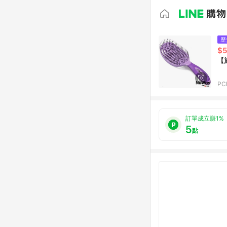
歷
$5
【
PC
訂單成立賺1%
5
點